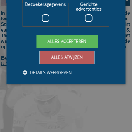
Bezoekersgegevens
Gerichte
advertenties
In Den Haag heeft Arjan Stroetinga (Royal A-ware) de
twaalfde wedstrijd in de KPN Marathon Cup gewonnen.
Stroetinga klopte op De Uithof na 125 ronden in de sprint
van een kopgroep van tien Robert Post (Bouw &
Techniek) en Ingmar Berga (Okay Fashion & Jeans). Het
was voor de Fries, na zijn overwinning in de
ALLES ACCEPTEREN
openingsmarathon, pas de tweede zege van het seizoen.
ALLES AFWIJZEN
Bekijk ook:
Uitslag
DETAILS WEERGEVEN
Bezoekersgegevens
Gerichte advertenties
Prestatiecookies worden gebruikt om te zien hoe
bezoekers de website gebruiken, bijv. analytische
cookies. Deze cookies kunnen niet worden gebruikt om
een bepaalde bezoeker direct te identificeren.
Aanbieder
/