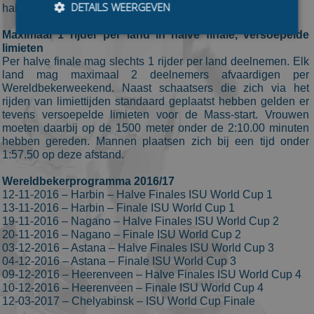
DETAILS WEERGEVEN
halve finale worden verreden.
Maximaal 1 rijder per land in halve finale, versoepelde
limieten
Per halve finale mag slechts 1 rijder per land deelnemen. Elk
Bezoekersgegevens
Gerichte advertenties
land mag maximaal 2 deelnemers afvaardigen per
Wereldbekerweekend. Naast schaatsers die zich via het
Prestatiecookies worden gebruikt om te zien hoe
bezoekers de website gebruiken, bijv. analytische
rijden van limiettijden standaard geplaatst hebben gelden er
cookies. Deze cookies kunnen niet worden gebruikt om
tevens versoepelde limieten voor de Mass-start. Vrouwen
een bepaalde bezoeker direct te identificeren.
moeten daarbij op de 1500 meter onder de 2:10.00 minuten
hebben gereden. Mannen plaatsen zich bij een tijd onder
Aanbieder
/
Naam
Vervaldatum
Omschrijvin
1:57.50 op deze afstand.
Domein
_ga
1 jaar 1
This cookie
Google LLC
Wereldbekerprogramma 2016/17
maand
name is
.schaatspeloton.nl
12-11-2016 – Harbin – Halve Finales ISU World Cup 1
asssociated
with Google
13-11-2016 – Harbin – Finale ISU World Cup 1
Universal
19-11-2016 – Nagano – Halve Finales ISU World Cup 2
Analytics -
20-11-2016 – Nagano – Finale ISU World Cup 2
which is a
significant
03-12-2016 – Astana – Halve Finales ISU World Cup 3
update to
04-12-2016 – Astana – Finale ISU World Cup 3
Google's
more
09-12-2016 – Heerenveen – Halve Finales ISU World Cup 4
commonly
10-12-2016 – Heerenveen – Finale ISU World Cup 4
used
12-03-2017 – Chelyabinsk – ISU World Cup Finale
analytics
service. This