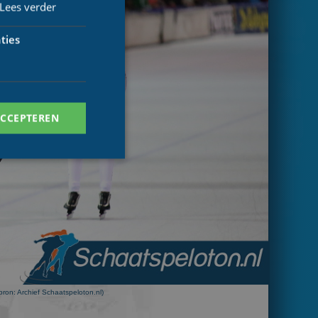
Lees verder
ties
ACCEPTEREN
. Deze cookies kunnen
ersal Analytics -
 commonly used
bron: Archief Schaatspeloton.nl)
ish unique users by
 identifier. It is