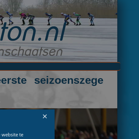
erste seizoenszege
×
 website te