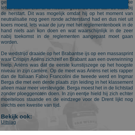
genoeg stond deze zelfde rijder echter na het lichamelijke
letsel wat van zich af te hebben geschud weer aan de start bij
de herstart. Dit was mogelijk omdat hij op het moment van
neutralisatie nog geen ronde achterstand had en dus niet uit
Bezoekersgegevens
Gerichte advertenties
koers moest. Iets waar de jury met het reglementenboek in de
hand niets aan kon doen en wat waarschijnlijk in de zeer
Prestatiecookies worden gebruikt om te zien hoe
nabij toekomst in de reglementen aangepast moet gaan
bezoekers de website gebruiken, bijv. analytische
worden.
cookies. Deze cookies kunnen niet worden gebruikt om
een bepaalde bezoeker direct te identificeren.
De wedstrijd draaide op het Brabantse ijs op een massasprint
Aanbieder
/
Naam
Vervaldatum
Omschrijvin
waar Crispijn Ariëns zichzelf en Brabant aan een overwinning
Domein
hielp. Ariëns was dat de eerste kunstijszege op het hoogste
_ga
1 jaar 1
This cookie
Google LLC
niveau in zijn carrière. Op de meet was Ariëns net iets rapper
maand
name is
.schaatspeloton.nl
dan de Italiaan Fabio Francolini die tweede werd en Ingmar
asssociated
Berga die met een derde plaats zijn leiding in het klassement
with Google
Universal
alleen maar meer verstevigde. Berga moest het in de lichtstad
Analytics -
zonder ploeggenoten doen. In zijn eentje hield hij zich echter
which is a
significant
moeiteloos staande en de eindzege voor de Drent lijkt nog
update to
slechts een kwestie van tijd.
Google's
more
Bekijk ook:
commonly
used
Uitslag
analytics
service. This
cookie is use