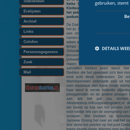
Statistieken
gebruiken, stemt
Ineke Dedden (Palet Schilderwerken
Kleibeuker en Walsma werd overvleu
Erelijsten
het peloton net voor en mocht als de
Be
podium.
Archief
De Dames brachten in Breda een prachti
het ijs. De tweede helft van de wedstr
Links
een omvangrijke kopgroep met daarbi
namen die een aardige voorsprong nam
Colofon
keken elkaar echter vooral aan in plaa
tempo door te rijden. Te merken wa
DETAILS WE
Schouten (Royal A-ware/Fonterra) defen
Persoonsgegevens
klassementsleidster Janne
(Atheleteshop.nl/Koopjesdrogisterij.nl)
Zoek
malen probeerde te ontsnappen.
aanvallen hielden geen stand. He
Mail
Dedden die het spektakel zo'n tien ron
eind echt deed ontbranden. De scha
Wanneperveen ontsnapte solo uit he
nam maximaal een halve ronde voorsp
Prestatiecookies wor
haar werd in eerste instantie afgesto
niet worden gebruikt 
ploeggenoten en de andere ploegen 
aan wie het gat zou dichten
Naam
Atheleteshop.nl/Koopjesdrogisterij.nl 
der Geest op kop van het peloton zet
voor rondje iets van de voorsprong van
_ga
snoepen. Met Dedden op schootsa
Janneke Ensing het over en met het r
drie stond het peloton op het punt Ded
kreeg daarbij Aggie Walsma mee en vloo