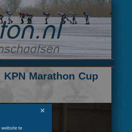
ij KPN Marathon Cup
×
 website te