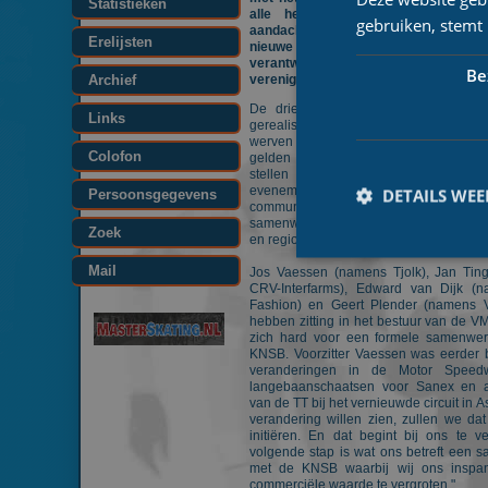
Statistieken
alle helden, volle tribunes en 
gebruiken, stemt
aandacht drie speerpunten. "De 
Erelijsten
nieuwe impulsen nodig en we willen
verantwoordelijk nemen", zegt voorz
Be
Archief
vereniging, Jos Vaessen.
De drie speerpunten moeten de ko
Links
gerealiseerd worden door gezamenlijk 
werven en verdienmodellen te realis
Colofon
gelden te steken in onder andere het
stellen van beelden aan media, aan
evenementen, acties in ticketverkoo
DETAILS WE
Persoonsgegevens
communicatie. De VMS zoekt d
samenwerking met de KNSB, wedstrijd
Zoek
en regio's.
Mail
Jos Vaessen (namens Tjolk), Jan Ti
CRV-Interfarms), Edward van Dijk (
Fashion) en Geert Plender (namens 
hebben zitting in het bestuur van de 
zich hard voor een formele samenwe
Prestatiecookies wor
KNSB. Voorzitter Vaessen was eerder b
niet worden gebruikt 
veranderingen in de Motor Speed
langebaanschaatsen voor Sanex en al
Naam
van de TT bij het vernieuwde circuit in A
verandering willen zien, zullen we dat
initiëren. En dat begint bij ons te v
_ga
volgende stap is wat ons betreft een 
met de KNSB waarbij wij ons insp
commerciële waarde te vergroten."