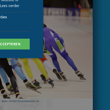
Lees verder
ties
ACCEPTEREN
. Deze cookies kunnen
ersal Analytics -
 (bron: Archief Schaatspeloton.nl)
 commonly used
ish unique users by
 identifier. It is