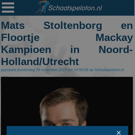

Ploegen
Mats Stoltenborg en
Statistieken
Floortje Mackay
Erelijsten
Kampioen in Noord-
Archief
Holland/Utrecht
Links
geplaatst donderdag 26 november 2015 om 14:59:06 op Schaatspeloton.nl
Colofon
Persoonsgegevens
Zoek
Mail
×