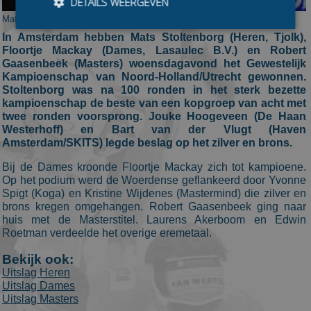
DETAILS WEERGEVEN
Mats Stoltenborg
In Amsterdam hebben Mats Stoltenborg (Heren, Tjolk),
Floortje Mackay (Dames, Lasaulec B.V.) en Robert
Bezoekersgegevens
Gerichte advertenties
Gaasenbeek (Masters) woensdagavond het Gewestelijk
Kampioenschap van Noord-Holland/Utrecht gewonnen.
Prestatiecookies worden gebruikt om te zien hoe
Stoltenborg was na 100 ronden in het sterk bezette
bezoekers de website gebruiken, bijv. analytische
kampioenschap de beste van een kopgroep van acht met
cookies. Deze cookies kunnen niet worden gebruikt om
twee ronden voorsprong. Jouke Hoogeveen (De Haan
een bepaalde bezoeker direct te identificeren.
Westerhoff) en Bart van der Vlugt (Haven
Aanbieder
/
Amsterdam/SKITS) legde beslag op het zilver en brons.
Naam
Vervaldatum
Omschrijvin
Domein
Bij de Dames kroonde Floortje Mackay zich tot kampioene.
_ga
1 jaar 1
This cookie
Google LLC
maand
name is
.schaatspeloton.nl
Op het podium werd de Woerdense geflankeerd door Yvonne
asssociated
Spigt (Koga) en Kristine Wijdenes (Mastermind) die zilver en
with Google
brons kregen omgehangen. Robert Gaasenbeek ging naar
Universal
Analytics -
huis met de Masterstitel. Laurens Akerboom en Edwin
which is a
Roetman verdeelde het overige eremetaal.
significant
update to
Google's
Bekijk ook:
more
Uitslag Heren
commonly
used
Uitslag Dames
analytics
Uitslag Masters
service. This