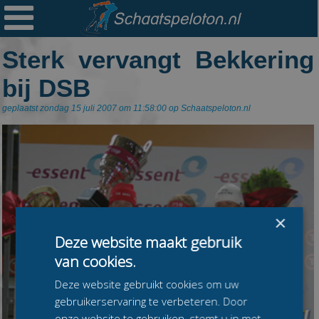

Ploegen
Sterk vervangt Bekkering
Statistieken
bij DSB
Erelijsten
geplaatst zondag 15 juli 2007 om 11:58:00 op Schaatspeloton.nl
Archief
Links
Colofon
Persoonsgegevens
×
Zoek
Deze website maakt gebruik
Mail
van cookies.
Deze website gebruikt cookies om uw
gebruikerservaring te verbeteren. Door
onze website te gebruiken, stemt u in met