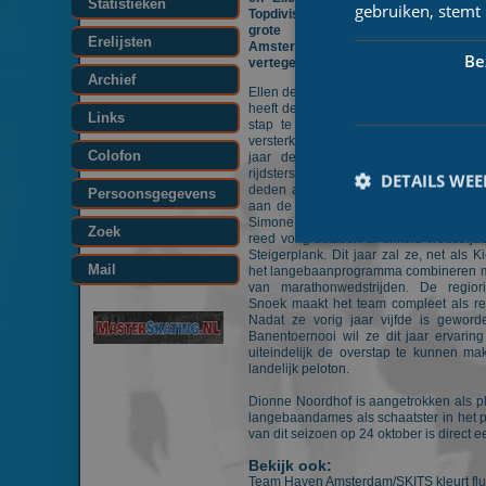
Statistieken
gebruiken, stemt
Topdivisieploeg, twee beloftenplo
grote regioploeg waardoor T
Erelijsten
Amsterdam/SKITS komend seiz
Be
vertegenwoordigd is in het marathonpe
Archief
Ellen de Waard rijdt al een aantal sei
heeft de ambitie om het komende seiz
Links
stap te maken en voorin mee te rijden
versterking van Esther Kiel en Esmee V
Colofon
jaar debuteren in het landelijke pe
rijdsters zijn dit jaar lid van RTC 
DETAILS WE
deden afgelopen seizoen in de lang
Persoonsgegevens
aan de NK Senioren Allround en de 
Simone Warmerdam, ook lid van RTC
Zoek
reed vorig seizoen al enkele wedstrijd
Steigerplank. Dit jaar zal ze, net als Ki
Mail
het langebaanprogramma combineren me
van marathonwedstrijden. De regiori
Snoek maakt het team compleet als rese
Nadat ze vorig jaar vijfde is geword
Prestatiecookies wor
Banentoernooi wil ze dit jaar ervari
niet worden gebruikt 
uiteindelijk de overstap te kunnen ma
landelijk peloton.
Naam
Dionne Noordhof is aangetrokken als p
langebaandames als schaatster in het p
_ga
van dit seizoen op 24 oktober is direc
Bekijk ook:
Team Haven Amsterdam/SKITS kleurt fluo