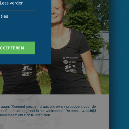
Lees verder
ties
ACCEPTEREN
. Deze cookies kunnen
 gaan: "Komend seizoen draait om ervaring opdoen, voor de
eeft een achtergrond in het wielrennen. De eerste wedstrijd
ersal Analytics -
damesteam om zich te laten zien.
 commonly used
ish unique users by
 identifier. It is