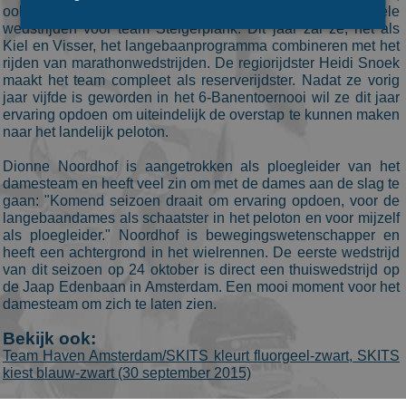
ook lid van RTC Noordwest, reed vorig seizoen al enkele
wedstrijden voor team Steigerplank. Dit jaar zal ze, net als
Kiel en Visser, het langebaanprogramma combineren met het
rijden van marathonwedstrijden. De regiorijdster Heidi Snoek
Bezoekersgegevens
Gerichte advertenties
maakt het team compleet als reserverijdster. Nadat ze vorig
jaar vijfde is geworden in het 6-Banentoernooi wil ze dit jaar
Prestatiecookies worden gebruikt om te zien hoe
ervaring opdoen om uiteindelijk de overstap te kunnen maken
bezoekers de website gebruiken, bijv. analytische
cookies. Deze cookies kunnen niet worden gebruikt om
naar het landelijk peloton.
een bepaalde bezoeker direct te identificeren.
Dionne Noordhof is aangetrokken als ploegleider van het
Aanbieder
/
Naam
Vervaldatum
Omschrijvin
damesteam en heeft veel zin om met de dames aan de slag te
Domein
gaan: "Komend seizoen draait om ervaring opdoen, voor de
_ga
1 jaar 1
This cookie
Google LLC
langebaandames als schaatster in het peloton en voor mijzelf
maand
name is
.schaatspeloton.nl
als ploegleider." Noordhof is bewegingswetenschapper en
asssociated
with Google
heeft een achtergrond in het wielrennen. De eerste wedstrijd
Universal
van dit seizoen op 24 oktober is direct een thuiswedstrijd op
Analytics -
de Jaap Edenbaan in Amsterdam. Een mooi moment voor het
which is a
significant
damesteam om zich te laten zien.
update to
Google's
Bekijk ook:
more
commonly
Team Haven Amsterdam/SKITS kleurt fluorgeel-zwart, SKITS
used
kiest blauw-zwart (30 september 2015)
analytics
service. This
cookie is use