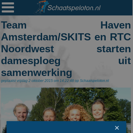

Ploegen
Team Haven
Statistieken
Amsterdam/SKITS en RTC
Erelijsten
Noordwest starten
Archief
damesploeg uit
Links
samenwerking
Colofon
geplaatst vrijdag 2 oktober 2015 om 14:22:48 op Schaatspeloton.nl
Persoonsgegevens
Zoek
Mail
×