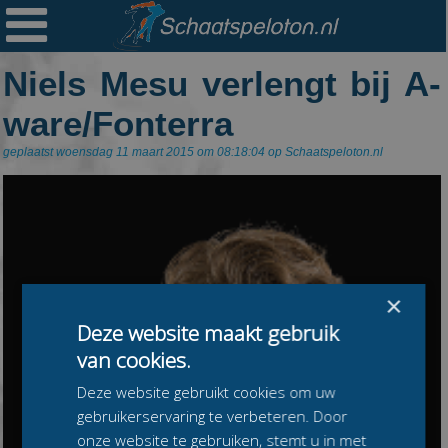

Ploegen
Niels Mesu verlengt bij A-
Statistieken
ware/Fonterra
Erelijsten
geplaatst woensdag 11 maart 2015 om 08:18:04 op Schaatspeloton.nl
Archief
Links
Colofon
Persoonsgegevens
×
Zoek
Deze website maakt gebruik
Mail
van cookies.
Deze website gebruikt cookies om uw
gebruikerservaring te verbeteren. Door
onze website te gebruiken, stemt u in met