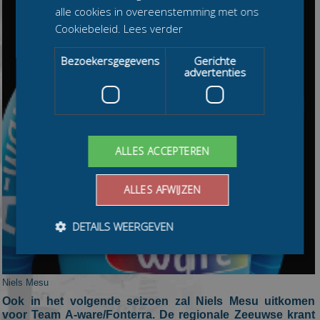
alle cookies in overeenstemming met ons
Cookiebeleid.
Lees verder
Bezoekersgegevens
Gerichte
advertenties
ALLES ACCEPTEREN
ALLES AFWIJZEN
DETAILS WEERGEVEN
Niels Mesu
Bezoekersgegevens
Gerichte advertenties
Ook in het volgende seizoen zal Niels Mesu uitkomen
Prestatiecookies worden gebruikt om te zien hoe
voor Team A-ware/Fonterra. De regionale Zeeuwse krant