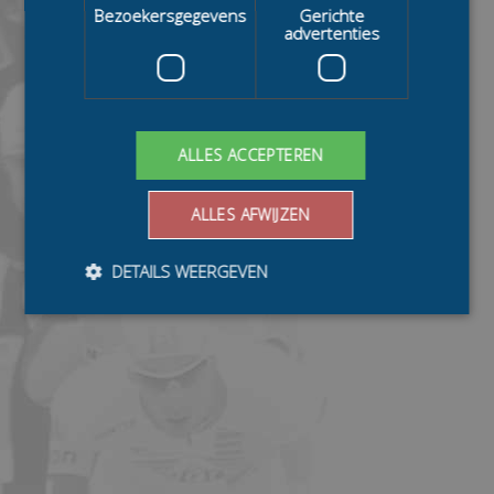
Bezoekersgegevens
Gerichte
advertenties
ALLES ACCEPTEREN
ALLES AFWIJZEN
DETAILS WEERGEVEN
Bezoekersgegevens
Gerichte advertenties
Prestatiecookies worden gebruikt om te zien hoe
bezoekers de website gebruiken, bijv. analytische
cookies. Deze cookies kunnen niet worden gebruikt om
een bepaalde bezoeker direct te identificeren.
Aanbieder
/