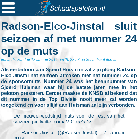

Ploegen
Radson-Elco-Jinstal sluit
Statistieken
seizoen af met nummer 24
Erelijsten
op de muts
Archief
geplaatst zondag 12 januari 2014 om 20:28:57 op Schaatspeloton.nl
Links
Als eerbetoon aan Sjoerd Huisman zal zijn ploeg Radson-
Colofon
Elco-Jinstal het seizoen afmaken met het nummer 24 op
de sponsormuts. Nummer 24 was het beennummer van
Persoonsgegevens
Sjoerd Huisman waar hij de laatste jaren mee in het
peloton presteren. Eerder maakte de KNSB al bekend dat
Zoek
dit nummer in de Top Divisie nooit meer zal worden
toegekend en voor altijd aan Huisman zal zijn verbonden.
Mail
De nieuwe wedstrijd muts voor de rest van het
seizoen
pic.twitter.com/jMICp5Zx7v
— Radson-Jinstal (@RadsonJinstal)
12 januari
2014