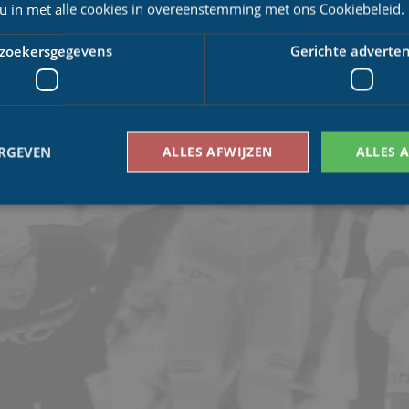
nkbal."
 u in met alle cookies in overeenstemming met ons Cookiebeleid.
inderdaad groot afgelopen weekend. Vanuit de KNSB werd wel geregeld dat de 
 keer haalde het marathonschaatsen wel meer dan 100.000 kijkers, namelijk 184
zoekersgegevens
Gerichte adverten
ERGEVEN
ALLES AFWIJZEN
ALLES 
Bezoekersgegevens
Gerichte advertenties
den gebruikt om te zien hoe bezoekers de website gebruiken, bijv. analytische cookies
om een bepaalde bezoeker direct te identificeren.
Aanbieder
/
Vervaldatum
Omschrijving
Domein
1 jaar 1
This cookie name is asssociated with Google Univ
Google LLC
maand
which is a significant update to Google's more
.schaatspeloton.nl
analytics service. This cookie is used to distingu
assigning a randomly generated number as a client