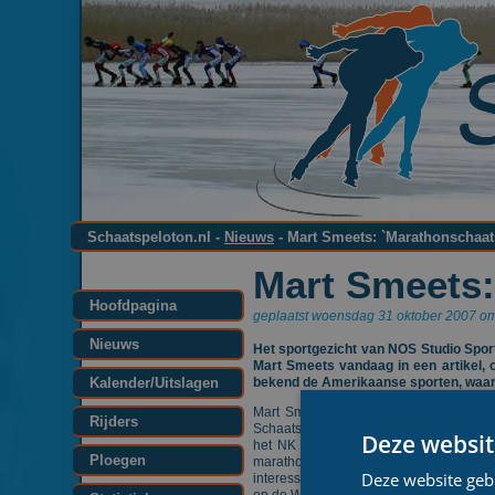
Schaatspeloton.nl -
Nieuws
- Mart Smeets: `Marathonschaats
Mart Smeets:
Hoofdpagina
geplaatst woensdag 31 oktober 2007 om
Nieuws
Het sportgezicht van NOS Studio Spor
Mart Smeets vandaag in een artikel, o
Kalender/Uitslagen
bekend de Amerikaanse sporten, waar
Mart Smeets in Metro over de Nederland
Rijders
Schaatsen hoort bij Nederland en het tel
Deze websit
het NK Afstanden in beeld heeft gebra
Ploegen
marathonschaatsen en daar kijken ho
Deze website geb
interessanter om naar te kijken", zegt 