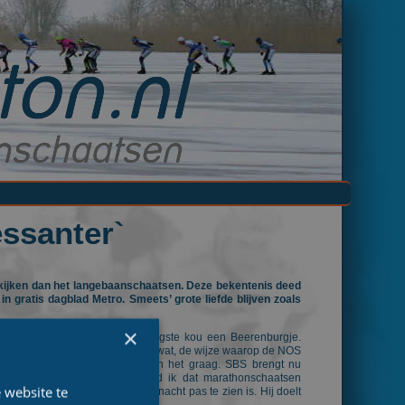
ssanter`
 kijken dan het langebaanschaatsen. Deze bekentenis deed
 gratis dagblad Metro. Smeets’ grote liefde blijven zoals
×
ensoep, dweilorkest en bij de ergste kou een Beerenburgje.
tor en analyticus vindt het nogal wat, de wijze waarop de NOS
 Maar de televisiekijkers willen het graag. SBS brengt nu
 keer zoveel. Persoonlijk vind ik dat marathonschaatsen
 website te
nnendste en belangrijkste die nacht pas te zien is. Hij doelt