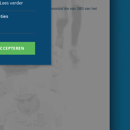
Lees verder
uitzending van NOS niet begon voordat die van SBS van het
.000.
ties
ACCEPTEREN
. Deze cookies kunnen
ersal Analytics -
 commonly used
ish unique users by
 identifier. It is