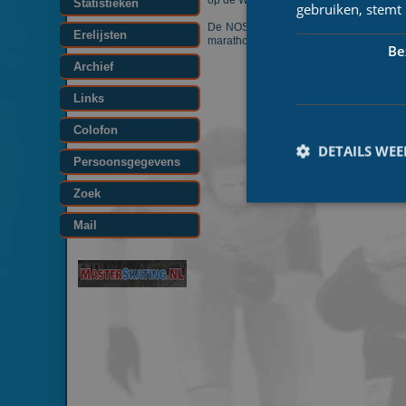
op de World Series; het Amerikaanse ho
Statistieken
gebruiken, stemt
De NOS bracht het langebaanschaatsen 
Erelijsten
marathonschaatsen afgelopen was. Deze
Be
Archief
Links
Colofon
DETAILS WE
Persoonsgegevens
Zoek
Mail
Prestatiecookies wor
niet worden gebruikt 
Naam
_ga