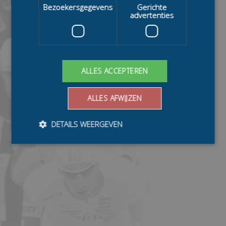
Bezoekersgegevens
Gerichte
advertenties
ALLES ACCEPTEREN
ALLES AFWIJZEN
DETAILS WEERGEVEN
Bezoekersgegevens
Gerichte advertenties
Prestatiecookies worden gebruikt om te zien hoe
bezoekers de website gebruiken, bijv. analytische
cookies. Deze cookies kunnen niet worden gebruikt om
een bepaalde bezoeker direct te identificeren.
Aanbieder
/