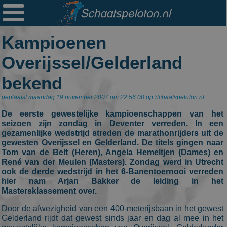

Ploegen
Kampioenen
Statistieken
Overijssel/Gelderland
Erelijsten
bekend
Archief
geplaatst maandag 19 november 2007 om 22:56:00 op Schaatspeloton.nl
Links
De eerste gewestelijke kampioenschappen van het
Colofon
seizoen zijn zondag in Deventer verreden. In een
gezamenlijke wedstrijd streden de marathonrijders uit de
Persoonsgegevens
gewesten Overijssel en Gelderland. De titels gingen naar
Tom van de Belt (Heren), Angela Hemeltjen (Dames) en
Zoek
René van der Meulen (Masters). Zondag werd in Utrecht
ook de derde wedstrijd in het 6-Banentoernooi verreden
Mail
hier nam Arjan Bakker de leiding in het
Mastersklassement over.
Door de afwezigheid van een 400-meterijsbaan in het gewest
Gelderland rijdt dat gewest sinds jaar en dag al mee in het