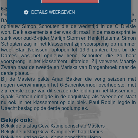
6-Banentoernooi
DETAILS WEERGEVEN
Ondertussen werd in Utrecht de derde etappe van het 6-
Banentoernooi verreden. Op de Vechtsebanen was het
opnieuw Simon Schouten die de wedstrijd in de C Divisie
won. De klassementsleider was dit maal in de massasprint te
Bezoekersgegevens
Gerichte advertenties
sterk voor oud-B-rijder Martijn Storm en Henk Huitema. Simon
Schouten zag in het klassement zijn voorsprong op nummer
Prestatiecookies worden gebruikt om te zien hoe
twee, Stan Nelissen, oplopen tot 19,3 punten. Ook bij de
bezoekers de website gebruiken, bijv. analytische
Dames was het opnieuw Irene Schouten die zo haar
cookies. Deze cookies kunnen niet worden gebruikt om
voorsprong in het klassement uitbreide. Zij verwees Maartje
een bepaalde bezoeker direct te identificeren.
Zwaan naar de tweede en Mariska van Drogenbroek naar de
Aanbieder
/
derde plaats.
Naam
Vervaldatum
Omschrijvin
Domein
Bij de Masters pakte Arjan Bakker, die vorig seizoen met
negen overwinningen het 6-Banentoernooi overheerste, met
_ga
1 jaar 1
This cookie
Google LLC
maand
name is
zijn eerste zege van dit seizoen de leiding in het klassement.
.schaatspeloton.nl
asssociated
Sjaak Botman eindigde in de daguitslag als tweede en staat
with Google
nu ook in het klassement op die plek. Paul Robijn legde in
Universal
Analytics -
Utrecht beslag op de derde podiumplek.
which is a
significant
Bekijk ook:
update to
Google's
Bekijk de uitslag Gew. Kampioenschap Masters
more
Bekijk de uitslag Gew. Kampioenschap Dames
commonly
Bekijk de uitslag Gew. Kampioenschap Heren
used