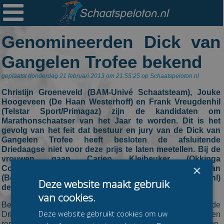

Ploegen
Genomineerden Dick van
Statistieken
Gangelen Trofee bekend
Erelijsten
geplaatst donderdag 21 februari 2013 om 21:55:25 op Schaatspeloton.nl
Archief
Christijn Groeneveld (BAM-Univé Schaatsteam), Jouke
Links
Hoogeveen (De Haan Westerhoff) en Frank Vreugdenhil
(Telstar Sport/Primagaz) zijn de kandidaten om
Colofon
Marathonschaatser van het Jaar te worden. Dit is het
gevolg van het feit dat bestuur en jury van de Dick van
Persoonsgegevens
Gangelen Trofee heeft besloten de afsluitende
Driedaagse niet voor deze prijs te laten meetellen. Bij de
Zoek
vrouwen gaan Carien Kleibeuker (Okkinga
×
Communicatie), Mariska Huisman
Mail
(Beteropenhaardhout.nl) en Elma de Vries (MKBasics.nl)
Deze website maakt gebruik
de strijd aan.
van cookies.
Bestuur en jury van de DVG-Trofee heeft besloten de
Deze website gebruikt cookies om uw
Driedaagse niet mee te laten tellen omdat een
representatieve jurering van de verschillende onderdelen,