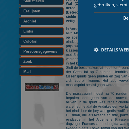
Statistieken
gebruiken, stemt
Wal (Okkinga Communicatie) werd
derde. Witte truidraagster Lisa va
Erelijsten
(Beteropenhaardhout.nl) finishte a
stelde de eindzege in het jongere
Be
Archief
veilig.
In Amsterdam stond er bij de laatste we
Links
KPn Marathon Cup eigenlijk nog maar 
op spel. De ene was de dagzege, d
Colofon
eindzege in het jongerenklassement. Voo
prijs waren nog drie dames in de ru
DETAILS WE
klassementsleidster Lisa van der Gee
Persoonsgegevens
met Sharon Hendriks (Renault Ladiest
van der Stelt (MKBasics.nl) de nummers
Zoek
in het klassement. In de tussensprints
Stelt de beste zaken, zij liep hier 4 pun
Mail
der Geest tot op 7 punten. Hendriks
tussensprints geen punten en zag Van d
zich voorbij komen. Het zou vervo
massasprint beslist gaan worden.
Prestatiecookies wor
niet worden gebruikt 
Die massasprint moest na 70 ronden
bepalen toen geen van de aanval
blijven. In de sprint was Irene Schoute
Naam
ware het niet dat de Andijkse een vierta
het eind door de jury was gediskwalific
_ga
Huisman, die als tweede finishte, pakt
eindzege in het Algemene Klasse
dagzege. Francesca Lollobrigida was 
tweede plaats, Foske Tamar van der Wal