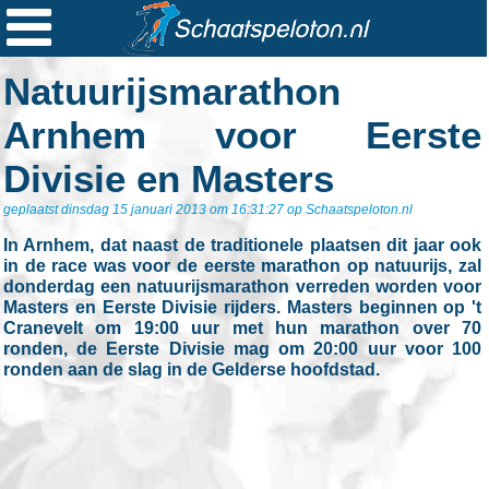

Ploegen
Natuurijsmarathon
Statistieken
Arnhem voor Eerste
Erelijsten
Divisie en Masters
Archief
geplaatst dinsdag 15 januari 2013 om 16:31:27 op Schaatspeloton.nl
Links
In Arnhem, dat naast de traditionele plaatsen dit jaar ook
Colofon
in de race was voor de eerste marathon op natuurijs, zal
donderdag een natuurijsmarathon verreden worden voor
Persoonsgegevens
Masters en Eerste Divisie rijders. Masters beginnen op 't
Cranevelt om 19:00 uur met hun marathon over 70
Zoek
ronden, de Eerste Divisie mag om 20:00 uur voor 100
ronden aan de slag in de Gelderse hoofdstad.
Mail