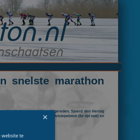
en snelste marathon
arathon in hun categorie ooit gereden. Sjoerd den Hertog
×
in Heerenveen. Ook het Top Divisiepeloton (6e tijd ooit) en
 website te