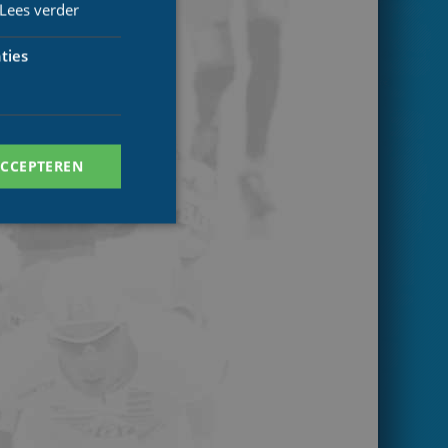
Lees verder
ties
ACCEPTEREN
. Deze cookies kunnen
ersal Analytics -
 commonly used
ish unique users by
 identifier. It is