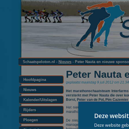
Schaatspeloton.nl -
Nieuws
- Peter Nauta en nieuwe sponso
Peter Nauta 
Hoofdpagina
geplaatst maandag 9 juli 2012 om 21:34
Nieuws
Het marathonschaatsteam Interfarms 
versterkt met Peter Nauta die over ko
Kalender/Uitslagen
Borst, Peter van de Pol, Pim Cazemie
Het nieuwe CRV-Interfarms lijkt zich 
Rijders
marathonschaatsen. Daarbij ook verwijz
Deze websit
Ploegen
De nieuwe sponsor CRV is een internat
Deze website geb
managementproducten die de bedrijfs