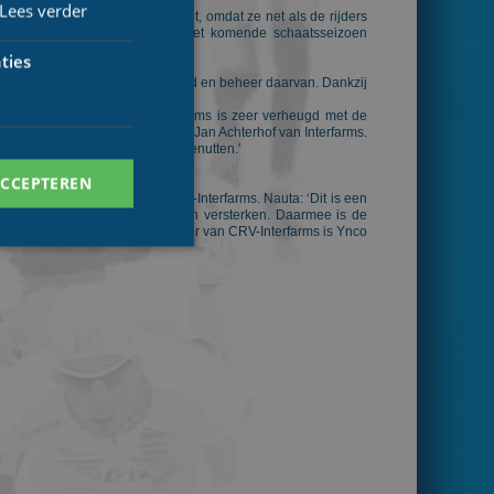
Lees verder
ich helemaal in die mentaliteit, omdat ze net als de rijders
eft daarom besloten om voor het komende schaatsseizoen
ties
se investeringen in landbouwgrond en beheer daarvan. Dankzij
volledig begeleid.
aatsteam op topniveau. ‘Interfarms is zeer verheugd met de
schaatspassie.', aldus Hendrik Jan Achterhof van Interfarms.
d hun talenten nog verder te benutten.'
ACCEPTEREN
t komende seizoen aan bij CRV-Interfarms. Nauta: ‘Dit is een
 en Pim Cazemier de ploeg komen versterken. Daarmee is de
en Frank Woltman. De ploegleider van CRV-Interfarms is Ynco
. Deze cookies kunnen
ersal Analytics -
 commonly used
ish unique users by
 identifier. It is