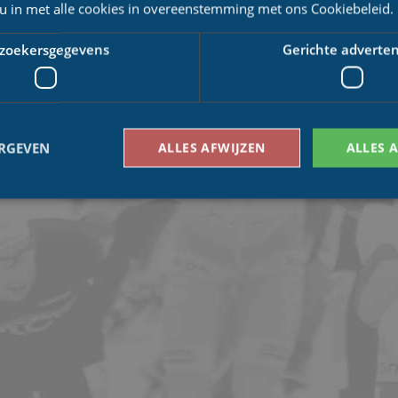
ratie en kunstmatige inseminatie.
 u in met alle cookies in overeenstemming met ons Cookiebeleid.
rzettingsvermogen, teamwork en resultaatgerichtheid. Als coöperatie herkent CRV z
verband en met uithoudingsvermogen voor de beste prestaties gaat. CRV he
RV-Interfarms.
zoekersgegevens
Gerichte adverten
in emigratiebegeleiding van agrarisch ondernemers en bemiddelt ook bij buitenland
rs worden Nederlandse boeren en investeerders in diverse landen deskundig en 
aatsteam. Begonnen als vriendenploeg, nu uitgegroeid tot een professioneel sch
loeg. We zijn beiden actief in de agrarische sector en we delen een gezamenlijke 
achter de rug. De uitbreiding van het sponsorschap geeft de ploeg de mogelijkhei
ERGEVEN
ALLES AFWIJZEN
ALLES 
 is Peter Nauta. Nauta is werkzaam als inseminator bij CRV en sluit zich voor he
 mijn werkgever op mijn pak.' Al eerder werd duidelijk dat Peter van der Pol
s volgt: Sander Kingma, Ruud Borst, Peter Nauta, Peter van de Pol, Pim Cazemier 
Bezoekersgegevens
Gerichte advertenties
den gebruikt om te zien hoe bezoekers de website gebruiken, bijv. analytische cookies
om een bepaalde bezoeker direct te identificeren.
Aanbieder
/
Vervaldatum
Omschrijving
Domein
1 jaar 1
This cookie name is asssociated with Google Univ
Google LLC
maand
which is a significant update to Google's more
.schaatspeloton.nl
analytics service. This cookie is used to distingu
assigning a randomly generated number as a client