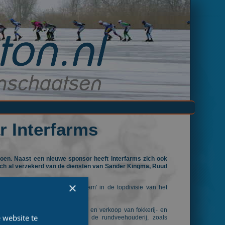
r Interfarms
en. Naast een nieuwe sponsor heeft Interfarms zich ook
zich al verzekerd van de diensten van Sander Kingma, Ruud
×
nteren als ‘het enige ‘agroteam' in de topdivisie van het
rensport".
 op de ontwikkeling, productie en verkoop van fokkerij- en
 website te
reide dienstverlening binnen de rundveehouderij, zoals