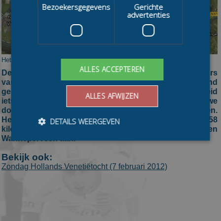
Bezoekersgegevens
Gerichte
advertenties
Het parcours van de Hollands Venetiëtocht 2012 (bron: Afstandmeten.nl)
ALLES ACCEPTEREN
De organiserende IJsclub Giethoorn heeft het parcours
van de 14e Hollands Venetiëtocht vandaag bekend
gemaakt. Het peloton wijkt zondag vanwege de veiligheid
ALLES AFWIJZEN
iets af van het traditionele traject en zal de nauwe
dorpsgracht van Giethoorn met smalle bruggetjes mijden.
Het totale parcours in de natuur rond Giethoorn meet 58
DETAILS WEERGEVEN
kilometer en doet tevens Blokzijl, Sint Jansklooster en
Wanneperveen aan.
Bekijk ook:
Bezoekersgegevens
Gerichte advertenties
Zondag Hollands Venetiëtocht (7 februari 2012)
Prestatiecookies worden gebruikt om te zien hoe
bezoekers de website gebruiken, bijv. analytische
cookies. Deze cookies kunnen niet worden gebruikt om
een bepaalde bezoeker direct te identificeren.
Aanbieder
/