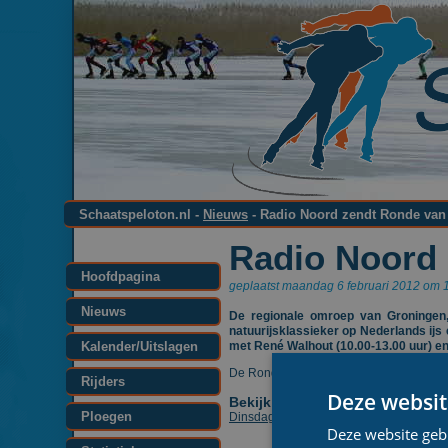
Schaatspeloton.nl -
Nieuws
- Radio Noord zendt Ronde van 
Radio Noord 
Hoofdpagina
geplaatst maandag 6 februari 2012 om 1
Nieuws
De regionale omroep van Groningen
natuurijsklassieker op Nederlands ij
Kalender/Uitslagen
met René Walhout (10.00-13.00 uur) en
De Ronde van Duurswold is ook te volge
Rijders
Deze websit
Bekijk ook:
Ploegen
Dinsdag semi-klassieker de Ronde van 
Deze website geb