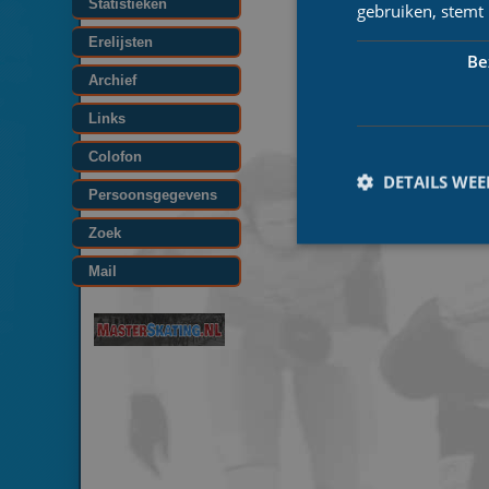
Statistieken
gebruiken, stemt
Erelijsten
Be
Archief
Links
Colofon
DETAILS WE
Persoonsgegevens
Zoek
Mail
Prestatiecookies wor
niet worden gebruikt 
Naam
_ga