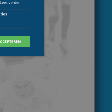
Lees verder
ties
ACCEPTEREN
. Deze cookies kunnen
ersal Analytics -
 commonly used
ish unique users by
 identifier. It is