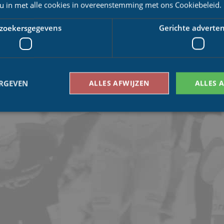
 u in met alle cookies in overeenstemming met ons Cookiebeleid.
zoekersgegevens
Gerichte adverten
ERGEVEN
ALLES AFWIJZEN
ALLES 
Bezoekersgegevens
Gerichte advertenties
den gebruikt om te zien hoe bezoekers de website gebruiken, bijv. analytische cookies
om een bepaalde bezoeker direct te identificeren.
Aanbieder
/
Vervaldatum
Omschrijving
Domein
1 jaar 1
This cookie name is asssociated with Google Univ
Google LLC
maand
which is a significant update to Google's more
.schaatspeloton.nl
analytics service. This cookie is used to distingu
assigning a randomly generated number as a client