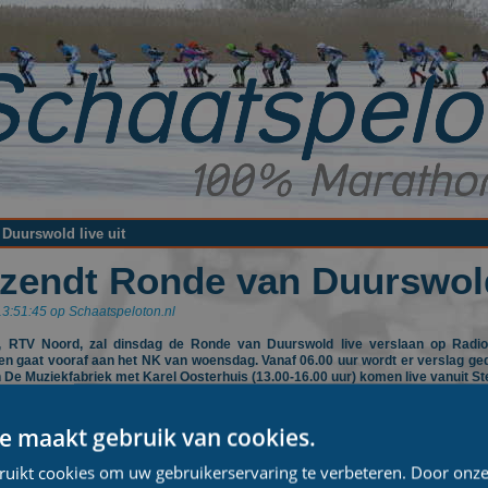
Duurswold live uit
zendt Ronde van Duurswold 
3:51:45 op Schaatspeloton.nl
, RTV Noord, zal dinsdag de Ronde van Duurswold live verslaan op Radi
s en gaat vooraf aan het NK van woensdag. Vanaf 06.00 uur wordt er verslag g
 De Muziekfabriek met Karel Oosterhuis (13.00-16.00 uur) komen live vanuit S
n via Dag TV. 's Avonds zijn op TV Noord samenvattingen te zien van De Ronde v
e maakt gebruik van cookies.
Duurswold (5 februari 2012)
ruikt cookies om uw gebruikerservaring te verbeteren. Door onze