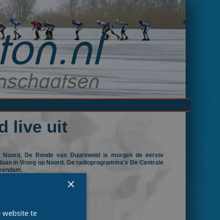
live uit
o Noord. De Ronde van Duurswold is morgen de eerste
edaan in Vroeg op Noord. De radioprogramma's De Centrale
teendam.
×
an Duurswold.
 website te