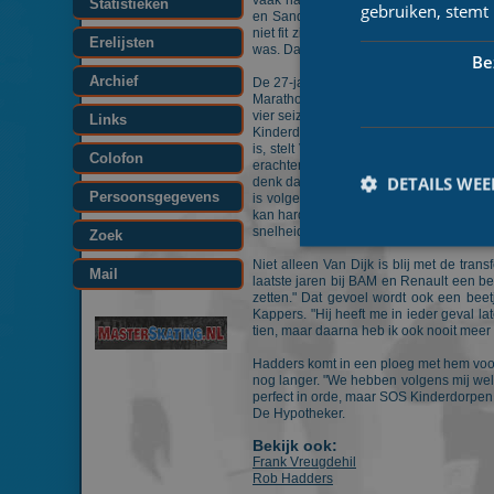
vaak had het team van SOS Kinderdorpen
Statistieken
gebruiken, stemt
en Sander Kingma. "Daar hebben we abso
niet fit zijn, dan is vijf rijders gewoon
Erelijsten
was. Dat kan niet als je een topteam wilt 
Be
Archief
De 27-jarige Rob Hadders komt over va
Marathon Cup en de derde Super Presti
vier seizoenen uitkomt voor de Stichtin
Links
Kinderdorpenmanager Edward van Dijk hee
is, stelt Van Dijk, precies de rijder die
Colofon
erachter dat we nog iets te kort komen 
DETAILS WE
denk dat wij en andere ploegen daar n
Persoonsgegevens
is volgens Van Dijk dit seizoen echt uitg
kan hard rijden, iets forceren, het pelo
snelheid in de benen en laat dit seizoen 
Zoek
Niet alleen Van Dijk is blij met de tra
Mail
laatste jaren bij BAM en Renault een be
zetten." Dat gevoel wordt ook een beet
Kappers. "Hij heeft me in ieder geval la
tien, maar daarna heb ik ook nooit meer
Prestatiecookies wor
niet worden gebruikt 
Hadders komt in een ploeg met hem voor
nog langer. "We hebben volgens mij wel v
Naam
perfect in orde, maar SOS Kinderdorpen z
De Hypotheker.
_ga
Bekijk ook:
Frank Vreugdehil
Rob Hadders