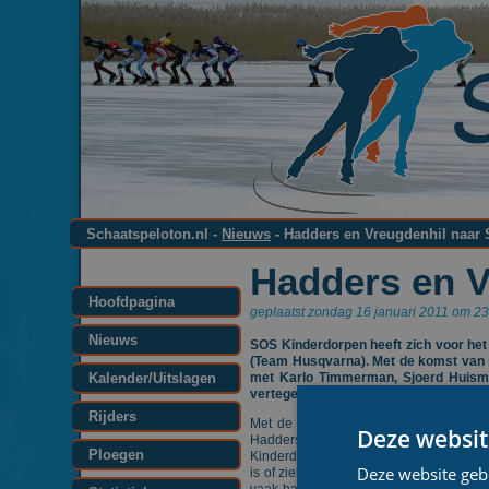
Schaatspeloton.nl -
Nieuws
- Hadders en Vreugdenhil naar
Hadders en V
Hoofdpagina
geplaatst zondag 16 januari 2011 om 23
Nieuws
SOS Kinderdorpen heeft zich voor het
(Team Husqvarna). Met de komst van h
Kalender/Uitslagen
met Karlo Timmerman, Sjoerd Huisma
vertegenwoordigen.
Rijders
Met de komst van Rob Hadders en Fran
Deze websit
Hadders en Vreugdenhil naast Karlo T
Ploegen
Kinderdorpen volgend seizoen veel meer m
Deze website geb
is of ziek hebben we niemand om zijn r