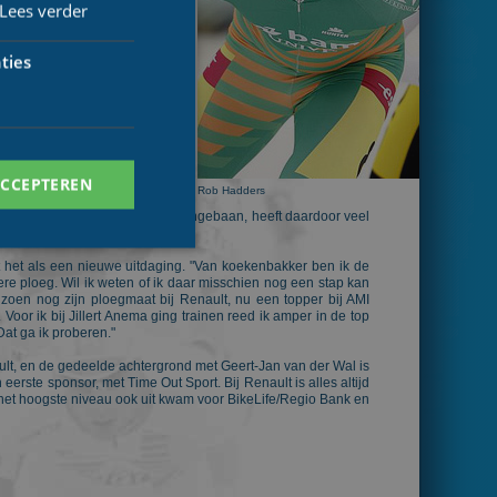
fysieke problemen van De Vries
Lees verder
 komen op de kalender of mensen
r met een rijder die niet in orde
pstelling starten."
ties
e openingswedstrijd van de KPN
Daarnaast reed Hadders, die al
jd in de Oranje leiderstrui. SOS
jgen. Dat is nu gelukt. Hadders
jaar een stapje maken, en we zijn
n. Zij leggen de lat hoog en ik
ACCEPTEREN
 een goede zet." Want Hadders
Rob Hadders
 veel in zijn mars te hebben. Hij
oeken. Vreugdenhil komt uit de langebaan, heeft daardoor veel
et het als een nieuwe uitdaging. "Van koekenbakker ben ik de
re ploeg. Wil ik weten of ik daar misschien nog een stap kan
izoen nog zijn ploegmaat bij Renault, nu een topper bij AMI
 Voor ik bij Jillert Anema ging trainen reed ik amper in de top
at ga ik proberen."
. Deze cookies kunnen
lt, en de gedeelde achtergrond met Geert-Jan van der Wal is
erste sponsor, met Time Out Sport. Bij Renault is alles altijd
op het hoogste niveau ook uit kwam voor BikeLife/Regio Bank en
ersal Analytics -
 commonly used
ish unique users by
 identifier. It is