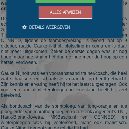
waarna hij in coma raakte waar hij nu niet meer uit is
ontwaakt.
ALLES AFWIJZEN
De CENNED-ploeg maakte het overlijden bekend: "Gaukes
echtgenote , Renate, en met haar vele anderen, waaronder
DETAILS WEERGEVEN
zijn schaatsteam CENNED, verliezen een geweldige man."
Tijdens het trainingsweekend van 'zijn' damesmarathonteam
CENNED, tijdens de teambespreking, 's avond laat op 9
oktober, raakte Gauke Nijholt plotseling in coma en is daar
Bezoekersgegevens
Gerichte advertenties
niet meer uitgekomen. Zeker de eerste dagen was er nog
hoop, maar hoe langer het duurde, hoe meer de hoop op een
Prestatiecookies worden gebruikt om te zien hoe
herstel verdween.
bezoekers de website gebruiken, bijv. analytische
cookies. Deze cookies kunnen niet worden gebruikt om
Gauke Nijholt was een vooraanstaand trainer/coach, die heel
een bepaalde bezoeker direct te identificeren.
wat schaatsers en schaatssters naar de top heeft gebracht.
Aanbieder
/
Zijn kennis en ervaring heeft hij tot het laatst uitgedragen. Ook
Naam
Vervaldatum
Omschrijvin
Domein
voor een aantal wielerploegen in Friesland heeft hij veel
betekend.
_ga
1 jaar 1
This cookie
Google LLC
maand
name is
.schaatspeloton.nl
asssociated
Als bondcoach van de sprintploeg, van jong-oranje en als
with Google
ploegleider van marathonploegen (o.a. Henk Angenent's TNT,
Universal
Analytics -
Haak-Bional-Jovetra, MKBascis.nl en CENNED) en
which is a
wielerploegen was hij veeleisend, maar ook realistisch.
significant
Gauke Nijholt genoot van de rol die hij had.
update to