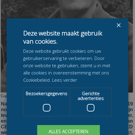
×
Deze website maakt gebruik
van cookies.
Deze website gebruikt cookies om uw
gebruikerservaring te verbeteren. Door
onze website te gebruiken, stemt u in met
alle cookies in overeenstemming met ons
Cookiebeleid.
Lees verder
Bezoekersgegevens
Gerichte
Gauke Nijholt
advertenties
Na een coma van zeven weken is gistermiddag 19
november Gauke Nijholt overleden. Nijholt die in zijn
leven voor meerdere ploegen actief was als ploegleider,
en tevens bondscoach is geweest, was ploegleider van
CENNED. Tijdens het trainingsweekend van CENNED
ALLES ACCEPTEREN
werd de 73-jarige Nijholt getroffen door een herseninfarct,