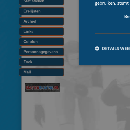
Statistieken
gebruiken, stemt
Erelijsten
Be
Archief
Links
Colofon
DETAILS WE
Persoonsgegevens
Zoek
Mail
Prestatiecookies wor
niet worden gebruikt 
Naam
_ga