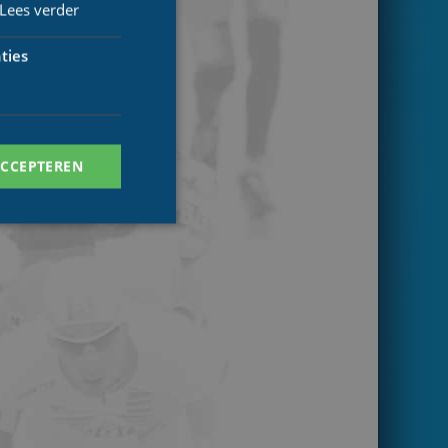
Lees verder
ties
ACCEPTEREN
. Deze cookies kunnen
ersal Analytics -
 commonly used
ish unique users by
 identifier. It is