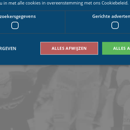
 u in met alle cookies in overeenstemming met ons Cookiebeleid.
zoekersgegevens
Gerichte adverten
ERGEVEN
ALLES AFWIJZEN
ALLES 
Bezoekersgegevens
Gerichte advertenties
den gebruikt om te zien hoe bezoekers de website gebruiken, bijv. analytische cookies
om een bepaalde bezoeker direct te identificeren.
Aanbieder
/
Vervaldatum
Omschrijving
Domein
1 jaar 1
This cookie name is asssociated with Google Univ
Google LLC
maand
which is a significant update to Google's more
.schaatspeloton.nl
analytics service. This cookie is used to distingu
assigning a randomly generated number as a client