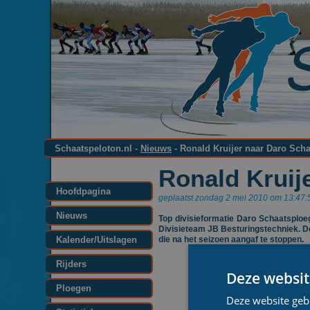
Schaatspeloton.nl -
Nieuws
- Ronald Kruijer naar Daro Sch
Ronald Kruij
Hoofdpagina
geplaatst zondag 2 mei 2010 om 13:47:
Nieuws
Top divisieformatie Daro Schaatsploeg
Divisieteam JB Besturingstechniek. De 
Kalender/Uitslagen
die na het seizoen aangaf te stoppen.
Rijders
Deze websit
Ploegen
Deze website geb