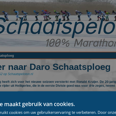
aatsploeg
er naar Daro Schaatsploeg
52 op Schaatspeloton.nl
 heeft zich voor het nieuwe seizoen versterkt met Ronald Kruijer. De 20-jari
rijder uit Heiligerlee, die in de eerste Divisie goed was voor drie zeges, neem
e maakt gebruik van cookies.
ruikt cookies om uw gebruikerservaring te verbeteren. Door onze