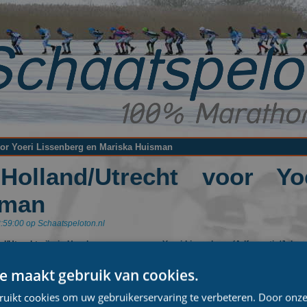
voor Yoeri Lissenberg en Mariska Huisman
-Holland/Utrecht voor Y
sman
:59:00 op Schaatspeloton.nl
and/Utrecht zijn in Haarlem vergeven aan Yoeri Lissenberg (Adformatie/Jobne
rauw. De titelstrijd in het Gewest Noord-Holland/Utrecht is traditioneel het
nd. Dit was dit seizoen ook weer niet anders. Meer dan 25 A- en B-rijders st
e maakt gebruik van cookies.
ruikt cookies om uw gebruikerservaring te verbeteren. Door onze