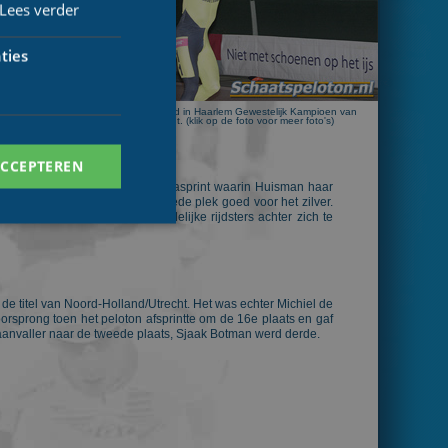
Lees verder
maakte. In de
100 ronden te
ijkste rijder
ties
chillende hoek
gewest Noord-
-Mijnten) was
Yoeri Lissenberg werd in Haarlem Gewestelijk Kampioen van
Noord-Holland/Utrecht. (klik op de foto voor meer foto's)
ACCEPTEREN
edstrijd op het eind op een massasprint waarin Huisman haar
 Muusse (Foekens) was op de tweede plek goed voor het zilver.
het brons door meerdere landelijke rijdsters achter zich te
. Deze cookies kunnen
de titel van Noord-Holland/Utrecht. Het was echter Michiel de
orsprong toen het peloton afsprintte om de 16e plaats en gaf
-aanvaller naar de tweede plaats, Sjaak Botman werd derde.
ersal Analytics -
 commonly used
ish unique users by
 identifier. It is