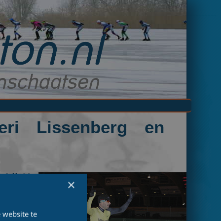
oeri Lissenberg en
ws), Mariska
×
 best bezette
onden bij de
 website te