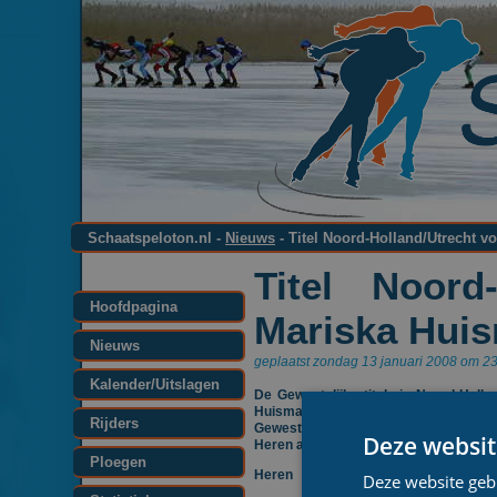
Schaatspeloton.nl -
Nieuws
- Titel Noord-Holland/Utrecht 
Titel Noord
Hoofdpagina
Mariska Hui
Nieuws
geplaatst zondag 13 januari 2008 om 23
Kalender/Uitslagen
De Gewestelijke titels in Noord-Holl
Huisman (Viks Parket) en Michiel de B
Rijders
Gewestelijk Kampioenschap van het la
Deze websit
Heren aan de start.
Ploegen
Heren
Deze website geb