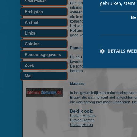
Statistieken
gebruiken, stemt
Een groot en sterk deelnemersveld dus
uiteindelijke uitslag kwam er dan ook g
Erelijsten
volbrengen. Het was een kopgroep van n
Be
die in die kopgroep ontbrak was topsprin
komende aanvallen constant te pareren, e
Archief
Het was in de sprint van de kopgroep a
Holland/Utrecht kon laten kronen. Het 
Links
goed voor de bronzen medaille.
Colofon
Dames
DETAILS WE
Persoonsgegevens
Bij de Dames was Mariska Huisman zoals
favorietenrol kon verzilveren. Na 35 ro
Zoek
De jonge, pas 15-jarige, Irene Schoute
houden.
Mail
Masters
Prestatiecookies wor
In het gewestelijke kampioenschap voor 
niet worden gebruikt 
Brauw die dat moment niet afwachten en 
die voorsprong niet meer uit handen. De
Naam
Bekijk ook:
Uitslag Masters
_ga
Uitslag Dames
Uitslag Heren