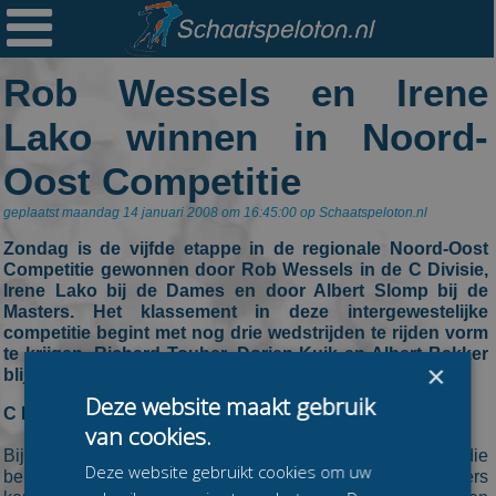

Ploegen
Rob Wessels en Irene
Statistieken
Lako winnen in Noord-
Erelijsten
Oost Competitie
Archief
geplaatst maandag 14 januari 2008 om 16:45:00 op Schaatspeloton.nl
Links
Zondag is de vijfde etappe in de regionale Noord-Oost
Colofon
Competitie gewonnen door Rob Wessels in de C Divisie,
Irene Lako bij de Dames en door Albert Slomp bij de
Persoonsgegevens
Masters. Het klassement in deze intergewestelijke
competitie begint met nog drie wedstrijden te rijden vorm
Zoek
te krijgen. Richard Touber, Dorien Kuik en Albert Bakker
×
blijven aan de leiding van het klassement staan.
Mail
Deze website maakt gebruik
C Divisie
van cookies.
Bij de heren in de C Divisie waren het de aanvallers die
Deze website gebruikt cookies om uw
beloond werden met een ronde voorsprong. Vijf rijders