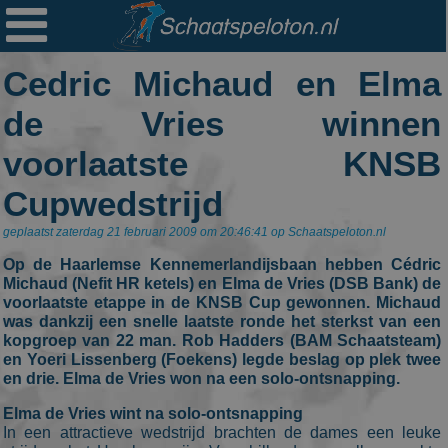

Ploegen
Cedric Michaud en Elma
Statistieken
de Vries winnen
Erelijsten
voorlaatste KNSB
Archief
Cupwedstrijd
Links
geplaatst zaterdag 21 februari 2009 om 20:46:41 op Schaatspeloton.nl
Colofon
Op de Haarlemse Kennemerlandijsbaan hebben Cédric
Persoonsgegevens
Michaud (Nefit HR ketels) en Elma de Vries (DSB Bank) de
voorlaatste etappe in de KNSB Cup gewonnen. Michaud
Zoek
was dankzij een snelle laatste ronde het sterkst van een
kopgroep van 22 man. Rob Hadders (BAM Schaatsteam)
Mail
en Yoeri Lissenberg (Foekens) legde beslag op plek twee
en drie. Elma de Vries won na een solo-ontsnapping.
Elma de Vries wint na solo-ontsnapping
In een attractieve wedstrijd brachten de dames een leuke