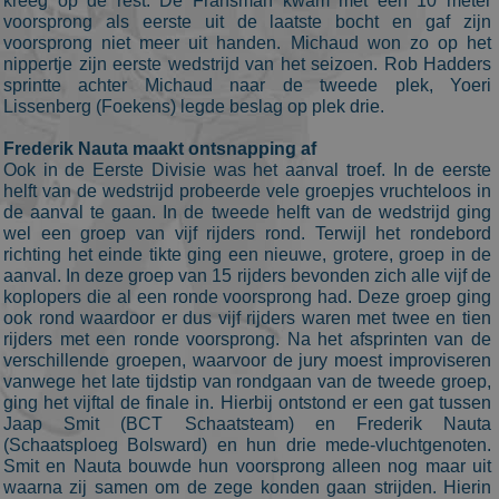
kreeg op de rest. De Fransman kwam met een 10 meter
voorsprong als eerste uit de laatste bocht en gaf zijn
Aanbieder
/
Naam
Vervaldatum
Omschrijvin
voorsprong niet meer uit handen. Michaud won zo op het
Domein
nippertje zijn eerste wedstrijd van het seizoen. Rob Hadders
_ga
1 jaar 1
This cookie
Google LLC
sprintte achter Michaud naar de tweede plek, Yoeri
maand
name is
.schaatspeloton.nl
Lissenberg (Foekens) legde beslag op plek drie.
asssociated
with Google
Universal
Frederik Nauta maakt ontsnapping af
Analytics -
Ook in de Eerste Divisie was het aanval troef. In de eerste
which is a
significant
helft van de wedstrijd probeerde vele groepjes vruchteloos in
update to
de aanval te gaan. In de tweede helft van de wedstrijd ging
Google's
more
wel een groep van vijf rijders rond. Terwijl het rondebord
commonly
richting het einde tikte ging een nieuwe, grotere, groep in de
used
aanval. In deze groep van 15 rijders bevonden zich alle vijf de
analytics
service. This
koplopers die al een ronde voorsprong had. Deze groep ging
cookie is use
ook rond waardoor er dus vijf rijders waren met twee en tien
to
rijders met een ronde voorsprong. Na het afsprinten van de
distinguish
unique users
verschillende groepen, waarvoor de jury moest improviseren
by assigning
vanwege het late tijdstip van rondgaan van de tweede groep,
a randomly
ging het vijftal de finale in. Hierbij ontstond er een gat tussen
generated
number as a
Jaap Smit (BCT Schaatsteam) en Frederik Nauta
client
(Schaatsploeg Bolsward) en hun drie mede-vluchtgenoten.
identifier. It
Smit en Nauta bouwde hun voorsprong alleen nog maar uit
is included i
each page
waarna zij samen om de zege konden gaan strijden. Hierin
request in a