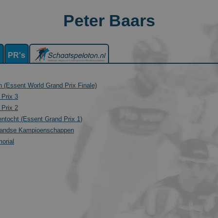
Peter Baars
n
PR's
n (Essent World Grand Prix Finale)
Prix 3
Prix 2
entocht (Essent Grand Prix 1)
landse Kampioenschappen
orial