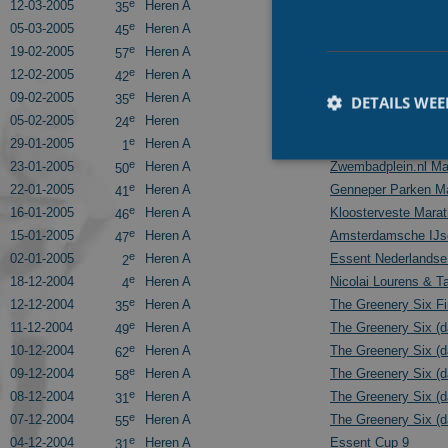
e
12-03-2005
Heren A
Essent Cup Finale
35
e
05-03-2005
Heren A
Aannemingsbedrijf 
45
e
19-02-2005
Heren A
Oomssport Marathon
57
e
12-02-2005
Heren A
Ouderkerkse Schaat
42
e
09-02-2005
Heren A
Kardinge/Time Out 
35
DETAILS WE
e
05-02-2005
Heren
Alternatieve Elfsted
24
e
29-01-2005
Heren A
Essent Open Neder
1
e
23-01-2005
Heren A
Zwembadplein.nl Ma
50
e
22-01-2005
Heren A
Genneper Parken Ma
41
e
16-01-2005
Heren A
Kloosterveste Marat
46
e
15-01-2005
Heren A
Amsterdamsche IJsc
Prestatiecookies wor
47
niet worden gebruikt 
e
02-01-2005
Heren A
Essent Nederlands
2
e
18-12-2004
Heren A
Nicolai Lourens & T
4
Naam
e
12-12-2004
Heren A
The Greenery Six Fi
35
e
11-12-2004
Heren A
The Greenery Six (d
_ga
49
e
10-12-2004
Heren A
The Greenery Six (d
62
e
09-12-2004
Heren A
The Greenery Six (d
58
e
08-12-2004
Heren A
The Greenery Six (d
31
e
07-12-2004
Heren A
The Greenery Six (d
55
e
04-12-2004
Heren A
Essent Cup 9
31