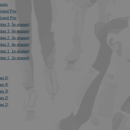
urijs
Grand Prix
Grand Prix
dag 3, 5e etappe)
dag 3, 6e etappe)
dag 2, 3e etappe)
dag 2, 4e etappe)
dag 1, 1e etappe)
dag 1, 2e etappe)
ag 5)
ag 4)
ag 3)
ag 2)
ag 1)