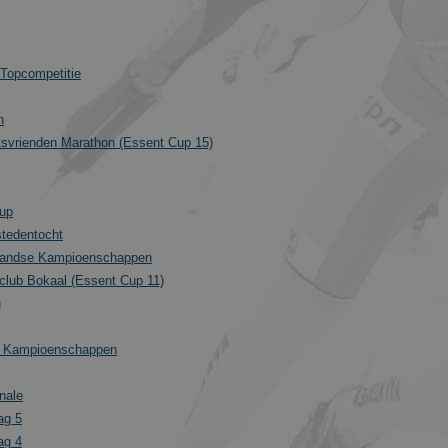
 Topcompetitie
n
svrienden Marathon (Essent Cup 15)
up
stedentocht
landse Kampioenschappen
lub Bokaal (Essent Cup 11)
g
e Kampioenschappen
nale
ag 5
ag 4