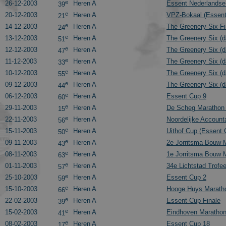
e
26-12-2003
Heren A
Essent Nederlands
39
e
20-12-2003
Heren A
VPZ-Bokaal (Essent
21
e
14-12-2003
Heren A
The Greenery Six Fi
24
e
13-12-2003
Heren A
The Greenery Six (d
51
e
12-12-2003
Heren A
The Greenery Six (d
47
e
11-12-2003
Heren A
The Greenery Six (d
33
e
10-12-2003
Heren A
The Greenery Six (d
55
e
09-12-2003
Heren A
The Greenery Six (d
44
e
06-12-2003
Heren A
Essent Cup 9
60
e
29-11-2003
Heren A
De Scheg Marathon 
15
e
22-11-2003
Heren A
Noordelijke Account
56
e
15-11-2003
Heren A
Uithof Cup (Essent 
50
e
09-11-2003
Heren A
2e Jorritsma Bouw 
43
e
08-11-2003
Heren A
1e Jorritsma Bouw 
63
e
01-11-2003
Heren A
34e Lichtstad Trofe
57
e
25-10-2003
Heren A
Essent Cup 2
59
e
15-10-2003
Heren A
Hooge Huys Marath
66
e
22-02-2003
Heren A
Essent Cup Finale
39
e
15-02-2003
Heren A
Eindhoven Marathon
41
e
08-02-2003
Heren A
Essent Cup 18
17