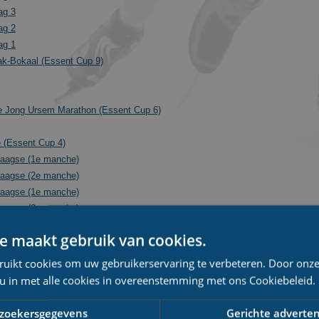
ag 3
ag 2
ag 1
ak-Bokaal (Essent Cup 9)
e Jong Ursem Marathon (Essent Cup 6)
e (Essent Cup 4)
daagse (1e manche)
daagse (2e manche)
daagse (1e manche)
daagse (2e manche)
daagse (1e manche)
e maakt gebruik van cookies.
daagse (2e manche)
Marathon (Essent Cup 3)
ruikt cookies om uw gebruikerservaring te verbeteren. Door onze
 u in met alle cookies in overeenstemming met ons Cookiebeleid.
ee (Essent Cup 1)
zoekersgegevens
Gerichte adverten