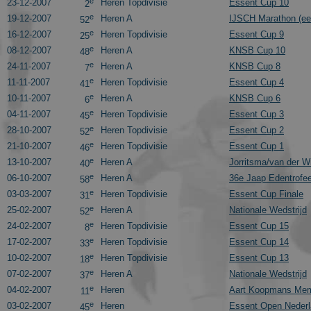
e
23-12-2007
Heren Topdivisie
Essent Cup 10
2
e
19-12-2007
Heren A
IJSCH Marathon (eer
52
e
16-12-2007
Heren Topdivisie
Essent Cup 9
25
e
08-12-2007
Heren A
KNSB Cup 10
48
e
24-11-2007
Heren A
KNSB Cup 8
7
e
11-11-2007
Heren Topdivisie
Essent Cup 4
41
e
10-11-2007
Heren A
KNSB Cup 6
6
e
04-11-2007
Heren Topdivisie
Essent Cup 3
45
e
28-10-2007
Heren Topdivisie
Essent Cup 2
52
e
21-10-2007
Heren Topdivisie
Essent Cup 1
46
e
13-10-2007
Heren A
Jorritsma/van der 
40
e
06-10-2007
Heren A
36e Jaap Edentrofe
58
e
03-03-2007
Heren Topdivisie
Essent Cup Finale
31
e
25-02-2007
Heren A
Nationale Wedstrijd
52
e
24-02-2007
Heren Topdivisie
Essent Cup 15
8
e
17-02-2007
Heren Topdivisie
Essent Cup 14
33
e
10-02-2007
Heren Topdivisie
Essent Cup 13
18
e
07-02-2007
Heren A
Nationale Wedstrijd
37
e
04-02-2007
Heren
Aart Koopmans Memo
11
e
03-02-2007
Heren
Essent Open Neder
45