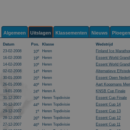
Algemeen
Uitslagen
Klassementen
Nieuws
Ploege
Datum
Pos.
Klasse
Wedstrijd
e
23-02-2008
Heren
Finland Ice Maratho
10
e
16-02-2008
Heren
Essent World Grand 
19
e
14-02-2008
Heren
Essent World Grand 
10
e
02-02-2008
Heren
Alternatieve Elfsted
14
e
30-01-2008
Heren
Essent Open Neder
25
e
26-01-2008
Heren
Aart Koopmans Mem
40
e
19-01-2008
Heren A
KNSB Cup Finale
24
e
31-12-2007
Heren Topdivisie
Essent Cup Finale
39
e
30-12-2007
Heren Topdivisie
Essent Cup 14
44
e
29-12-2007
Heren Topdivisie
Essent Cup 13
1
e
28-12-2007
Heren Topdivisie
Essent Cup 12
26
e
27-12-2007
Heren Topdivisie
Essent Cup 11
46