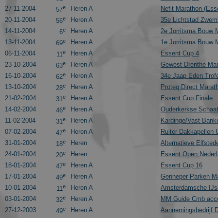
_gid
e
27-11-2004
Heren A
Nefit Marathon (Ess
57
e
20-11-2004
Heren A
35e Lichtstad Zwemb
56
e
14-11-2004
Heren A
2e Jorritsma Bouw 
6
_ga_FJW480MXR8
e
13-11-2004
Heren A
1e Jorritsma Bouw 
69
e
06-11-2004
Heren A
Essent Cup 4
11
e
23-10-2004
Heren A
Gewest Drenthe Mar
63
e
16-10-2004
Heren A
34e Jaap Eden Trof
62
e
13-10-2004
Heren A
Proteq Direct Marat
28
Naam
e
21-02-2004
Heren A
Essent Cup Finale
31
_gat_gtag_UA_2799
e
14-02-2004
Heren A
Ouderkerkse Schaat
46
e
11-02-2004
Heren A
Kardinge/Vast Bank
31
e
07-02-2004
Heren A
Ruiter Dakkapellen
47
e
31-01-2004
Heren
Alternatieve Elfsted
18
e
24-01-2004
Heren
Essent Open Neder
20
e
18-01-2004
Heren A
Essent Cup 16
47
e
17-01-2004
Heren A
Genneper Parken Ma
49
e
10-01-2004
Heren A
Amsterdamsche IJsc
11
e
03-01-2004
Heren A
MM Guide Cmb accou
32
e
27-12-2003
Heren A
Aannemingsbedrijf 
49