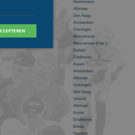
Heerenveen
Alkmaar
Den Haag
Amsterdam
Groningen
ACCEPTEREN
Weissensee
Weissensee (Oos.)
Geleen
Eindhoven
Assen
Amsterdam
. Deze cookies kunnen
Alkmaar
Groningen
Den Haag
Utrecht
ersal Analytics -
 commonly used
Alkmaar
ish unique users by
 identifier. It is
Assen
o calculate visitor,
Eindhoven
 reports. By default
 customisable by
Breda
Haarlem