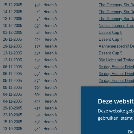
e
15-12-2005
Heren A
The Greenery Six D
16
e
14-12-2005
Heren A
The Greenery Six D
4
e
13-12-2005
Heren A
The Greenery Six D
7
e
10-12-2005
Heren A
Nicolai-Lourens-Tab
62
e
03-12-2005
Heren A
Essent Cup 8
4
e
26-11-2005
Heren A
Essent Cup 7
22
e
19-11-2005
Heren A
Aannemersbedrijf D
17
e
13-11-2005
Heren A
Essent Cup 5
47
e
12-11-2005
Heren A
36e Lichtstad Trofe
45
e
06-11-2005
Heren A
3e dag Essent Drie
63
e
06-11-2005
Heren A
3e dag Essent Drie
65
e
05-11-2005
Heren A
2e dag Essent Drie
47
e
05-11-2005
Heren A
2e dag Essent Drie
79
e
04-11-2005
Heren A
1e dag Essent Drie
50
Deze websit
e
04-11-2005
Heren A
1e dag Essent Drie
52
e
29-10-2005
Heren A
Groenehartsport.nl 
61
Deze website geb
e
22-10-2005
Heren A
Essent Cup 2
5
gebruiken, stemt
e
15-10-2005
Heren A
35e Jaap Eden Trof
49
e
13-10-2005
Heren A
Openingswedstrijd
64
Be