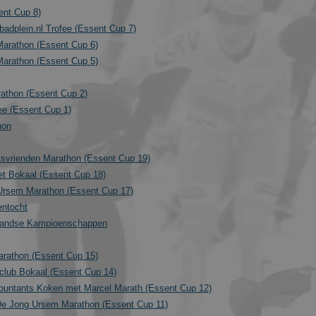
1 dag
This cookie name is asssociated with Google Univ
Google LLC
ent Cup 8)
This appears to be a new cookie and as of Sprin
.schaatspeloton.nl
information is available from Google. It appears
adplein.nl Trofee (Essent Cup 7)
a unique value for each page visited.
Marathon (Essent Cup 6)
.schaatspeloton.nl
1 jaar 1
This cookie is used by Google Analytics to persist
Marathon (Essent Cup 5)
maand
athon (Essent Cup 2)
ee (Essent Cup 1)
hon
Aanbieder
/
Domein
Vervaldatum
Omsch
470_1
.schaatspeloton.nl
55 seconden
Googl
svrienden Marathon (Essent Cup 19)
et Bokaal (Essent Cup 18)
 Ursem Marathon (Essent Cup 17)
entocht
landse Kampioenschappen
rathon (Essent Cup 15)
lub Bokaal (Essent Cup 14)
ntants Koken met Marcel Marath (Essent Cup 12)
De Jong Ursem Marathon (Essent Cup 11)