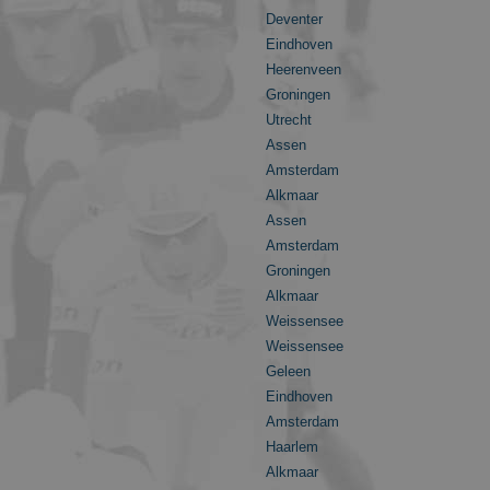
ersal Analytics.
Deventer
g 2017 no
 to store and update
Eindhoven
Heerenveen
 session state.
Groningen
Utrecht
Assen
Amsterdam
Alkmaar
rijving
Assen
e Adsense
Amsterdam
Groningen
Alkmaar
Weissensee
Weissensee
Geleen
Eindhoven
Amsterdam
Haarlem
Alkmaar