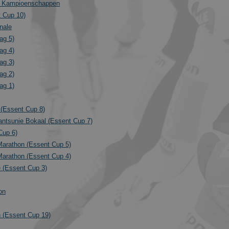
e Kampioenschappen
 Cup 10)
nale
ag 5)
ag 4)
ag 3)
ag 2)
ag 1)
(Essent Cup 8)
antsunie Bokaal (Essent Cup 7)
Cup 6)
Marathon (Essent Cup 5)
Marathon (Essent Cup 4)
e (Essent Cup 3)
on
 (Essent Cup 19)