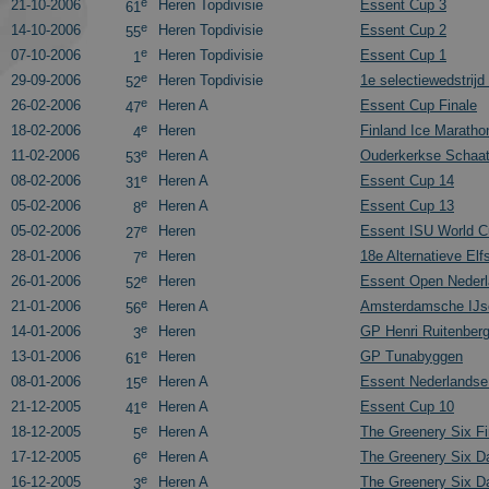
e
21-10-2006
Heren Topdivisie
Essent Cup 3
61
e
14-10-2006
Heren Topdivisie
Essent Cup 2
55
e
07-10-2006
Heren Topdivisie
Essent Cup 1
1
e
29-09-2006
Heren Topdivisie
1e selectiewedstrijd
52
e
26-02-2006
Heren A
Essent Cup Finale
47
e
18-02-2006
Heren
Finland Ice Maratho
4
e
11-02-2006
Heren A
Ouderkerkse Schaat
53
e
08-02-2006
Heren A
Essent Cup 14
31
e
05-02-2006
Heren A
Essent Cup 13
8
e
05-02-2006
Heren
Essent ISU World C
27
e
28-01-2006
Heren
18e Alternatieve Elf
7
e
26-01-2006
Heren
Essent Open Neder
52
e
21-01-2006
Heren A
Amsterdamsche IJsc
56
e
14-01-2006
Heren
GP Henri Ruitenber
3
e
13-01-2006
Heren
GP Tunabyggen
61
e
08-01-2006
Heren A
Essent Nederlands
15
e
21-12-2005
Heren A
Essent Cup 10
41
e
18-12-2005
Heren A
The Greenery Six Fi
5
e
17-12-2005
Heren A
The Greenery Six D
6
e
16-12-2005
Heren A
The Greenery Six D
3