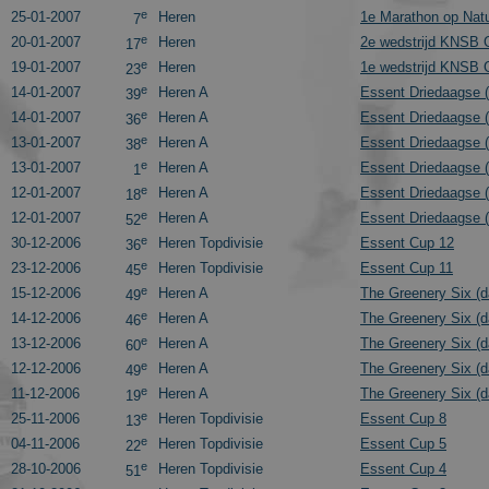
e
25-01-2007
Heren
1e Marathon op Natu
7
e
20-01-2007
Heren
2e wedstrijd KNSB 
17
e
19-01-2007
Heren
1e wedstrijd KNSB 
23
e
14-01-2007
Heren A
Essent Driedaagse (
39
e
14-01-2007
Heren A
Essent Driedaagse (
36
e
13-01-2007
Heren A
Essent Driedaagse (
38
e
13-01-2007
Heren A
Essent Driedaagse (
1
e
12-01-2007
Heren A
Essent Driedaagse (
18
e
12-01-2007
Heren A
Essent Driedaagse (
52
e
30-12-2006
Heren Topdivisie
Essent Cup 12
36
e
23-12-2006
Heren Topdivisie
Essent Cup 11
45
e
15-12-2006
Heren A
The Greenery Six (d
49
e
14-12-2006
Heren A
The Greenery Six (d
46
e
13-12-2006
Heren A
The Greenery Six (d
60
e
12-12-2006
Heren A
The Greenery Six (d
49
e
11-12-2006
Heren A
The Greenery Six (d
19
e
25-11-2006
Heren Topdivisie
Essent Cup 8
13
e
04-11-2006
Heren Topdivisie
Essent Cup 5
22
e
28-10-2006
Heren Topdivisie
Essent Cup 4
51