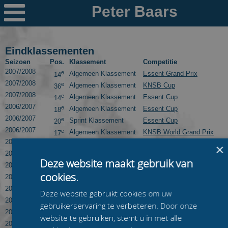

Nieuws
Ploegen
Eindklassementen
Seizoen
Pos.
Klassement
Competitie
PR's
2007/2008
e
Algemeen Klassement
Essent Grand Prix
14
2007/2008
e
Algemeen Klassement
KNSB Cup
36
Schaatspeloton.nl
2007/2008
e
Algemeen Klassement
Essent Cup
14
2006/2007
e
Algemeen Klassement
Essent Cup
18
2006/2007
e
Sprint Klassement
Essent Cup
20
2006/2007
e
Algemeen Klassement
KNSB World Grand Prix
17
2005/2006
e
Sprint Klassement
Essent Cup
24
×
2005/2006
e
Algemeen Klassement
Essent Cup
24
Deze website maakt gebruik van
2005/2006
e
Sprint Klassement
The Greenery Six
18
cookies.
2005/2006
e
Algemeen Klassement
The Greenery Six
3
2004/2005
e
Sprint Klassement
Essent Cup
20
Deze website gebruikt cookies om uw
2004/2005
e
Algemeen Klassement
Essent Cup
30
gebruikerservaring te verbeteren. Door onze
2004/2005
e
Algemeen Klassement
The Greenery Six
42
website te gebruiken, stemt u in met alle
2003/2004
e
Algemeen Klassement
Essent Cup
40