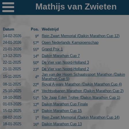

Nieuws
Ploegen
Datum
Pos.
Wedstrijd
e
14-02-2026
Rein Zwart Memorial (Daikin Marathon Cup 12)
9
PR's
e
24-01-2026
Open Nederlands Kampioenschap
57
e
21-01-2026
Grand Prix 1
55
Schaatspeloton.nl
e
13-12-2025
Daikin Marathon Cup 7
14
e
22-11-2025
De Vier van Noord-Holland 3
50
e
21-11-2025
De Vier van Noord-Holland 2
23
Jan van der Hoorn Schaatssport Marathon (Daikin
e
15-11-2025
4
Marathon Cup 5)
e
08-11-2025
Royal A-ware Marathon (Daikin Marathon Cup 4)
22
e
25-10-2025
Vechtsebanen Marathon (Daikin Marathon Cup 2)
47
e
18-10-2025
53e Jaap Eden Trofee (Daikin Marathon Cup 1)
51
e
01-03-2025
Daikin Marathon Cup Finale
12
e
15-02-2025
Daikin Marathon Cup 15
13
e
08-02-2025
Rein Zwart Memorial (Daikin Marathon Cup 14)
1
e
18-01-2025
Daikin Marathon Cup 13
16