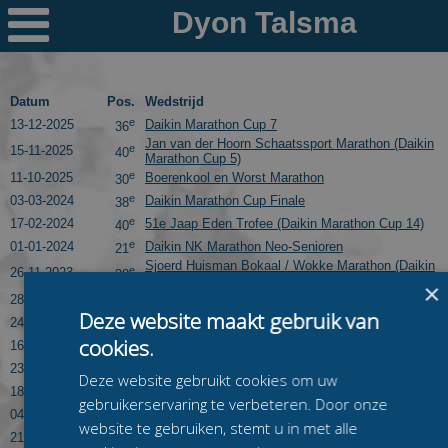

Nieuws
Ploegen
Datum
Pos.
Wedstrijd
e
13-12-2025
Daikin Marathon Cup 7
36
PR's
Jan van der Hoorn Schaatssport Marathon (Daikin
e
15-11-2025
40
Marathon Cup 5)
e
Schaatspeloton.nl
11-10-2025
Boerenkool en Worst Marathon
30
e
03-03-2024
Daikin Marathon Cup Finale
38
e
17-02-2024
51e Jaap Eden Trofee (Daikin Marathon Cup 14)
40
e
01-01-2024
Daikin NK Marathon Neo-Senioren
21
Sjoerd Huisman Bokaal / Wokke Marathon (Daikin
e
26-11-2023
38
Marathon Cup 6)
×
e
28-10-2023
Vechtsebanen Marathon (Daikin Marathon Cup 2)
41
Deze website maakt gebruik van
e
24-11-2019
Noord-Oost Competitie 3
5
cookies.
e
16-02-2019
KPN NK Junioren B
13
e
23-12-2018
Noord-Oost Competitie 6
18
Deze website gebruikt cookies om uw
e
18-11-2018
Noord-Oost Competitie 3
6
gebruikerservaring te verbeteren. Door onze
e
04-11-2018
Noord-Oost Competitie 2
11
website te gebruiken, stemt u in met alle
e
21-10-2018
Noord-Oost Competitie 1
19