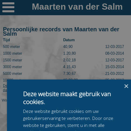

Nieuws
Ploegen
Persoonlijke records van Maarten van der
Salm
PR's
Tijd
Datum
500 meter
40,90
12-03-2017
Schaatspeloton.nl
1000 meter
1.20,80
08-03-2014
1500 meter
2.02,18
12-03-2017
3000 meter
4.15,43
15-03-2014
5000 meter
7.30,67
21-03-2012
10000 meter
15.33,30
25-03-2013
×
Deze informatie kan worden getoond dankzij Speedskatingresults.com. Kijk
daar voor meer langebaanuitslagen van Maarten van der Salm.
Deze website maakt gebruik van
cookies.
Worden op deze pagina niet de juiste PR's van deze rijder getoond? Laat dit dan
even weten via
mail@schaatspeloton.nl
.
Deze website gebruikt cookies om uw
gebruikerservaring te verbeteren. Door onze
website te gebruiken, stemt u in met alle