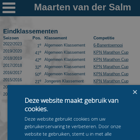

Nieuws
Ploegen
Eindklassementen
Seizoen
Pos.
Klassement
Competitie
PR's
2022/2023
e
Algemeen Klassement
6-Banentoernooi
1
2019/2020
e
Algemeen Klassement
KPN Marathon Cup
41
Schaatspeloton.nl
2018/2019
e
Algemeen Klassement
KPN Marathon Cup
42
2017/2018
e
Algemeen Klassement
KPN Marathon Cup
32
2016/2017
e
Algemeen Klassement
KPN Marathon Cup
50
2015/2016
e
Jongeren Klassement
KPN Marathon Cup
21
2015/2016
e
Algemeen Klassement
KPN Marathon Cup
50
×
2012/2013
e
Algemeen Klassement
6-Banentoernooi
10
Deze website maakt gebruik van
cookies.
Deze website gebruikt cookies om uw
gebruikerservaring te verbeteren. Door onze
website te gebruiken, stemt u in met alle