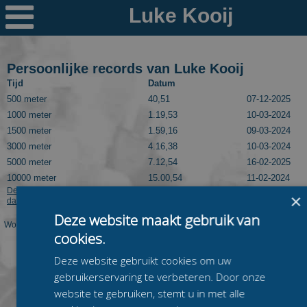

Nieuws
Ploegen
Persoonlijke records van Luke Kooij
Tijd
Datum
PR's
500 meter
40,51
07-12-2025
1000 meter
1.19,53
10-03-2024
Schaatspeloton.nl
1500 meter
1.59,16
09-03-2024
3000 meter
4.16,38
10-03-2024
5000 meter
7.12,54
16-02-2025
10000 meter
15.00,54
11-02-2024
Deze informatie kan worden getoond dankzij Speedskatingresults.com. Kijk
×
daar voor meer langebaanuitslagen van Luke Kooij.
Deze website maakt gebruik van
Worden op deze pagina niet de juiste PR's van deze rijder getoond? Laat dit dan
cookies.
even weten via
mail@schaatspeloton.nl
.
Deze website gebruikt cookies om uw
gebruikerservaring te verbeteren. Door onze
website te gebruiken, stemt u in met alle