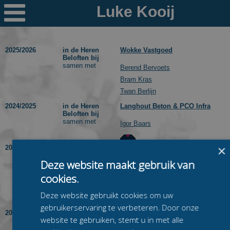

Nieuws
Ploegen
2025/2026
in de Heren
Wokke Vastgoed
Beloften bij
samen met
PR's
Berend Bervoets
Bram Kras
Schaatspeloton.nl
Twan Berlijn
2024/2025
in de Heren
Langhout Beton & PCO Infra
Beloften bij
samen met
Igor Baars
×
2023/2024
in de Heren
Ormer ICT
Beloften bij
Deze website maakt gebruik van
samen met
Fred Schouwenaar
cookies.
Melle Brouwer
Ruben Verkerk
Deze website gebruikt cookies om uw
gebruikerservaring te verbeteren. Door onze
2022/2023
in de Heren
Ormer ICT
website te gebruiken, stemt u in met alle
Beloften bij
samen met