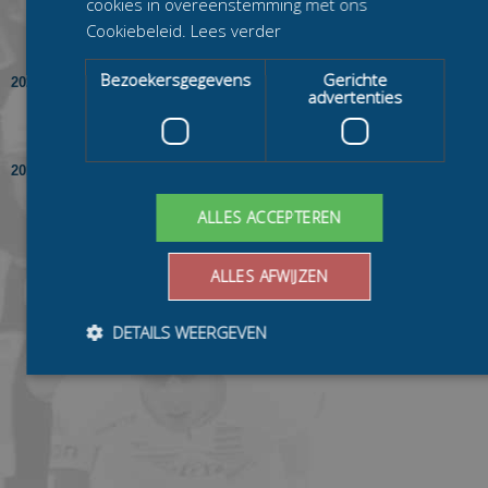
Danny Stam
cookies in overeenstemming met ons
Remco Stam
Cookiebeleid.
Lees verder
Roy Hoogendoorn
Bezoekersgegevens
Gerichte
2021/2022
in de Heren
Spieren voor spieren
advertenties
Beloften bij
samen met
Remco Stam
2019/2020
in de C Divisie (6-
Recycling.nl
Banentoernooi)
bij
ALLES ACCEPTEREN
ALLES AFWIJZEN
DETAILS WEERGEVEN
Bezoekersgegevens
Gerichte advertenties
Prestatiecookies worden gebruikt om te zien hoe bezoekers de
website gebruiken, bijv. analytische cookies. Deze cookies