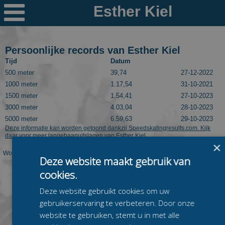

Nieuws
Ploegen
Persoonlijke records van Esther Kiel
Tijd
Datum
PR's
500 meter
39,74
27-12-2022
1000 meter
1.17,54
31-10-2021
Schaatspeloton.nl
1500 meter
1.54,41
27-10-2023
3000 meter
4.03,04
28-10-2023
5000 meter
6.59,63
29-10-2023
Deze informatie kan worden getoond dankzij Speedskatingresults.com. Kijk
daar voor meer langebaanuitslagen van Esther Kiel.
×
Worden op deze pagina niet de juiste PR's van deze rijder getoond? Laat dit dan
Deze website maakt gebruik van
even weten via
mail@schaatspeloton.nl
.
cookies.
Deze website gebruikt cookies om uw
gebruikerservaring te verbeteren. Door onze
website te gebruiken, stemt u in met alle