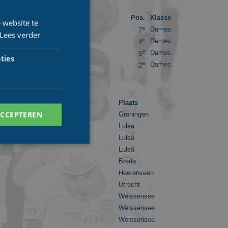
Pos.
Klasse
 website te
e
Dames
7
Lees verder
e
Dames
4
e
Dames
5
ties
e
Dames
2
Plaats
ACCEPTEREN
Groningen
Lulea
Luleå
Luleå
Breda
Heerenveen
. Deze cookies kunnen
Utrecht
Weissensee
Weissensee
Weissensee