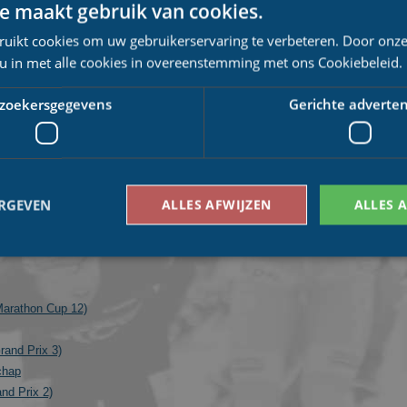
e maakt gebruik van cookies.
Competitie
ruikt cookies om uw gebruikerservaring te verbeteren. Door onze
Daikin Marathon Cup
 u in met alle cookies in overeenstemming met ons Cookiebeleid.
De Vier van Noord-Holland
De Vier van Noord-Holland
zoekersgegevens
Gerichte adverten
Grand Prix
ERGEVEN
ALLES AFWIJZEN
ALLES 
inale)
Bezoekersgegevens
Gerichte advertenties
Marathon Cup 12)
den gebruikt om te zien hoe bezoekers de website gebruiken, bijv. analytische cookies
om een bepaalde bezoeker direct te identificeren.
rand Prix 3)
Aanbieder
/
chap
Vervaldatum
Omschrijving
Domein
nd Prix 2)