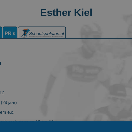
Esther Kiel
n
PR's
d
TZ
(29 jaar)
lem e.o.
podiumplaatsen en 19 top-10