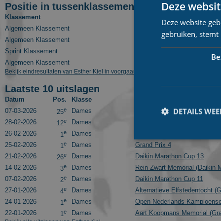
Deze websit
Positie in tussenklassementen
Klassement
Deze website geb
Algemeen Klassement
gebruiken, stemt
Algemeen Klassement
Sprint Klassement
Be
Algemeen Klassement
Bekijk eindresultaten van Esther Kiel in voorgaande seizoenen
Laatste 10 uitslagen
Datum
Pos.
Klasse
Wedstrijd
DETAILS WE
e
07-03-2026
Dames
Daikin Marathon Cup Finale
25
e
28-02-2026
Dames
Sea Ice Classic (Grand Prix F
12
e
26-02-2026
Dames
Grand Prix 5
1
e
25-02-2026
Dames
Grand Prix 4
1
e
21-02-2026
Dames
Daikin Marathon Cup 13
26
e
14-02-2026
Dames
Rein Zwart Memorial (Daikin 
3
Prestatiecookies wor
e
07-02-2026
Dames
Daikin Marathon Cup 11
2
niet worden gebruikt 
e
27-01-2026
Dames
Alternatieve Elfstedentocht (G
4
e
24-01-2026
Dames
Open Nederlands Kampioens
1
Naam
e
22-01-2026
Dames
Aart Koopmans Memorial (Gra
1