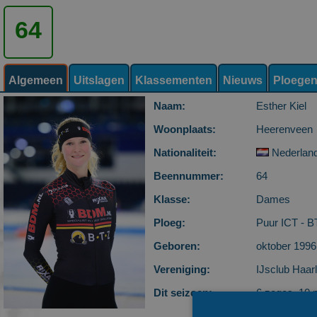
64
Algemeen
Uitslagen
Klassementen
Nieuws
Ploege
Naam:
Esther Kiel
Woonplaats:
Heerenveen
Nationaliteit:
Nederlan
Beennummer:
64
Klasse:
Dames
Ploeg:
Puur ICT - B
Geboren:
oktober 1996 
Vereniging:
IJsclub Haar
Dit seizoen:
6 zeges, 10 
klasseringen