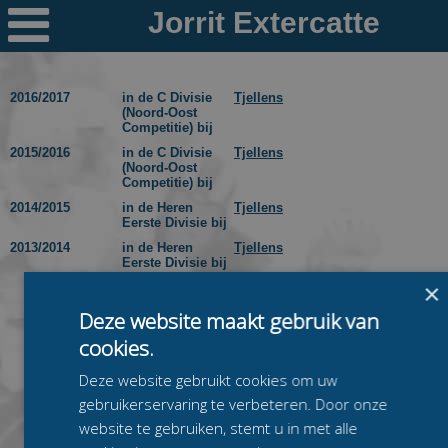

Nieuws
Ploegen
2016/2017
in de C Divisie
Tjellens
(Noord-Oost
Competitie) bij
PR's
2015/2016
in de C Divisie
Tjellens
(Noord-Oost
Schaatspeloton.nl
Competitie) bij
2014/2015
in de Heren
Tjellens
Eerste Divisie bij
2013/2014
in de Heren
Tjellens
Eerste Divisie bij
×
Deze website maakt gebruik van
cookies.
Deze website gebruikt cookies om uw
gebruikerservaring te verbeteren. Door onze
website te gebruiken, stemt u in met alle