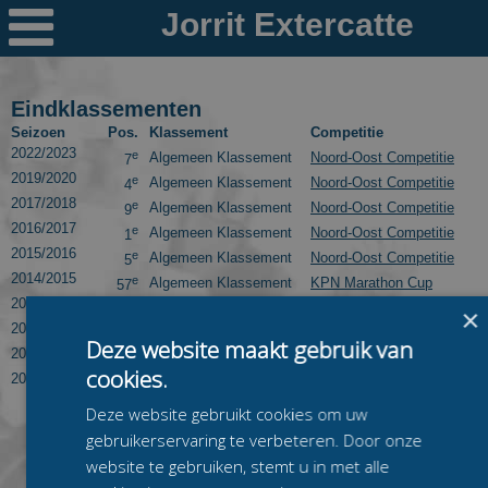

Nieuws
Ploegen
Eindklassementen
Seizoen
Pos.
Klassement
Competitie
PR's
2022/2023
e
Algemeen Klassement
Noord-Oost Competitie
7
2019/2020
e
Algemeen Klassement
Noord-Oost Competitie
4
Schaatspeloton.nl
2017/2018
e
Algemeen Klassement
Noord-Oost Competitie
9
2016/2017
e
Algemeen Klassement
Noord-Oost Competitie
1
2015/2016
e
Algemeen Klassement
Noord-Oost Competitie
5
2014/2015
e
Algemeen Klassement
KPN Marathon Cup
57
2014/2015
e
Jongeren Klassement
KPN Marathon Cup
32
×
2013/2014
e
Algemeen Klassement
KPN Marathon Cup
58
Deze website maakt gebruik van
2013/2014
e
Jongeren Klassement
KPN Marathon Cup
29
cookies.
2012/2013
e
Algemeen Klassement
Noord-Oost Competitie
37
Deze website gebruikt cookies om uw
gebruikerservaring te verbeteren. Door onze
website te gebruiken, stemt u in met alle