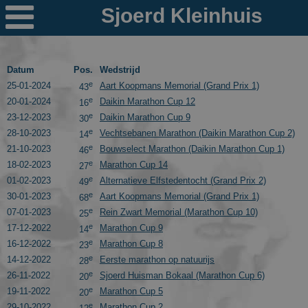

Nieuws
Ploegen
Datum
Pos.
Wedstrijd
e
25-01-2024
Aart Koopmans Memorial (Grand Prix 1)
43
PR's
e
20-01-2024
Daikin Marathon Cup 12
16
e
23-12-2023
Daikin Marathon Cup 9
30
Schaatspeloton.nl
e
28-10-2023
Vechtsebanen Marathon (Daikin Marathon Cup 2)
14
e
21-10-2023
Bouwselect Marathon (Daikin Marathon Cup 1)
46
e
18-02-2023
Marathon Cup 14
27
e
01-02-2023
Alternatieve Elfstedentocht (Grand Prix 2)
49
e
30-01-2023
Aart Koopmans Memorial (Grand Prix 1)
68
e
07-01-2023
Rein Zwart Memorial (Marathon Cup 10)
25
e
17-12-2022
Marathon Cup 9
14
e
16-12-2022
Marathon Cup 8
23
e
14-12-2022
Eerste marathon op natuurijs
28
e
26-11-2022
Sjoerd Huisman Bokaal (Marathon Cup 6)
20
e
19-11-2022
Marathon Cup 5
20
e
29-10-2022
Marathon Cup 2