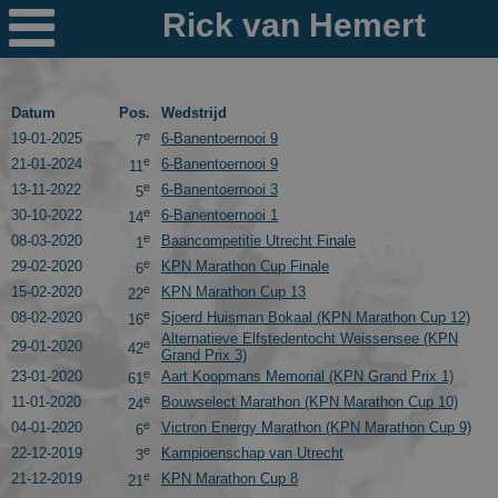

Nieuws
Ploegen
Datum
Pos.
Wedstrijd
e
19-01-2025
6-Banentoernooi 9
7
PR's
e
21-01-2024
6-Banentoernooi 9
11
e
13-11-2022
6-Banentoernooi 3
5
Schaatspeloton.nl
e
30-10-2022
6-Banentoernooi 1
14
e
08-03-2020
Baancompetitie Utrecht Finale
1
e
29-02-2020
KPN Marathon Cup Finale
6
e
15-02-2020
KPN Marathon Cup 13
22
e
08-02-2020
Sjoerd Huisman Bokaal (KPN Marathon Cup 12)
16
Alternatieve Elfstedentocht Weissensee (KPN
e
29-01-2020
42
Grand Prix 3)
e
23-01-2020
Aart Koopmans Memorial (KPN Grand Prix 1)
61
e
11-01-2020
Bouwselect Marathon (KPN Marathon Cup 10)
24
e
04-01-2020
Victron Energy Marathon (KPN Marathon Cup 9)
6
e
22-12-2019
Kampioenschap van Utrecht
3
e
21-12-2019
KPN Marathon Cup 8
21