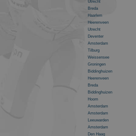
ish unique users by
Utrecht
 identifier. It is
Breda
o calculate visitor,
 reports. By default
Haarlem
 customisable by
Heerenveen
Utrecht
ersal Analytics.
g 2017 no
Deventer
 to store and update
Amsterdam
Tilburg
 session state.
Weissensee
Groningen
Biddinghuizen
Heerenveen
rijving
Breda
Biddinghuizen
e Adsense
Hoorn
Amsterdam
Amsterdam
Leeuwarden
Amsterdam
Den Haag