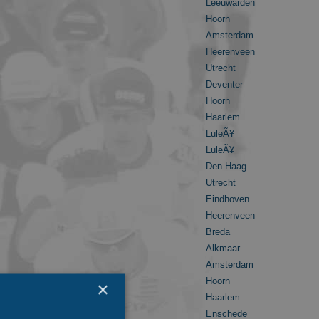
Leeuwarden
Hoorn
Amsterdam
Heerenveen
Utrecht
Deventer
Hoorn
Haarlem
LuleÃ¥
LuleÃ¥
Den Haag
Utrecht
Eindhoven
Heerenveen
Breda
Alkmaar
Amsterdam
Hoorn
×
Haarlem
Enschede