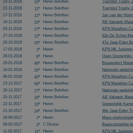
e
23-11-2018
Heren Beloften
Trachitol Trophy 
10
e
22-11-2018
Heren Beloften
Trachitol Trophy 
11
e
17-11-2018
Heren Beloften
Jan van der Hoor
21
e
10-11-2018
Heren Beloften
AB Vakwerk Mara
33
e
03-11-2018
Heren Beloften
KPN Marathon Cu
27
_gid
e
27-10-2018
Heren Beloften
62e De Scheg Ma
12
e
20-10-2018
Heren Beloften
47e Jaap Eden Bo
20
e
17-02-2018
Heren
KPN NK Junioren
2
_ga_FJW480MXR8
e
28-01-2018
Heren
Open Oostenrijk
9
e
20-01-2018
Heren Beloften
Bouwselect Mara
48
e
10-01-2018
Heren Beloften
Nationale wedstri
20
e
06-01-2018
Heren Beloften
KPN Marathon Cu
40
e
Naam
23-12-2017
Heren Beloften
KPN Marathon Cu
59
e
20-12-2017
Heren Beloften
Nationale wedstri
27
_gat_gtag_UA_2799
e
25-11-2017
Heren Beloften
AB Vakwerk Mara
26
e
22-11-2017
Heren
Gewestelijk Kamp
10
e
21-10-2017
Heren Beloften
46e Jaap Eden Tr
24
e
28-09-2017
Heren
Mass-startcompeti
7
e
08-03-2017
C Divisie
Baancompetitie A
2
e
11-02-2017
Heren
KPN NK Junioren
11