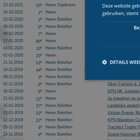
e
Deze website geb
23-10-2021
Heren Topdivisie
49e Jaap Eden Tr
20
e
10-10-2021
Heren
gebruiken, stemt
Spek-en-bonen-m
1
e
15-02-2020
Heren Beloften
KPN Marathon Cu
2
e
08-02-2020
Heren Beloften
Sjoerd Huisman B
Be
6
e
08-02-2020
Heren
KPN NK Junioren
7
e
27-01-2020
Heren
KPN Grand Prix 2
90
e
04-01-2020
Heren Beloften
Victron Energy M
10
e
01-01-2020
Heren
KPN NK Marathon
29
DETAILS WE
e
21-11-2019
Heren Beloften
Trachitol Trophy 
63
e
16-11-2019
Heren Beloften
Jan van der Hoor
44
e
09-11-2019
Heren Beloften
AB Vakwerk mara
3
e
02-11-2019
Heren Beloften
Okay Fashion & 
6
e
16-02-2019
Heren
KPN NK Junioren
8
e
21-01-2019
Heren
1e marathon op na
12
Prestatiecookies wor
e
15-01-2019
Heren Beloften
Landelijke wedstri
37
niet worden gebruikt 
e
12-01-2019
Heren Beloften
Victron Energy M
52
e
22-12-2018
Heren Beloften
KPN Marathon Cu
22
Naam
e
25-11-2018
Heren Beloften
Trachitol Trophy 
4
_ga
e
24-11-2018
Heren Beloften
Sjoerd Huisman Bo
8