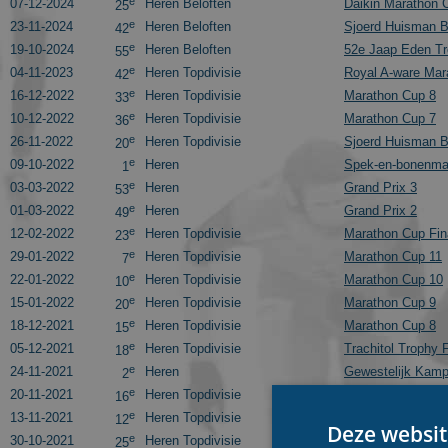
e
07-12-2024
Heren Beloften
Daikin Marathon 
25
e
23-11-2024
Heren Beloften
Sjoerd Huisman B
42
e
19-10-2024
Heren Beloften
52e Jaap Eden Tr
55
e
04-11-2023
Heren Topdivisie
Royal A-ware Mar
42
e
16-12-2022
Heren Topdivisie
Marathon Cup 8
33
e
10-12-2022
Heren Topdivisie
Marathon Cup 7
36
e
26-11-2022
Heren Topdivisie
Sjoerd Huisman B
20
e
09-10-2022
Heren
Spek-en-bonenma
1
e
03-03-2022
Heren
Grand Prix 3
53
e
01-03-2022
Heren
Grand Prix 2
49
e
12-02-2022
Heren Topdivisie
Marathon Cup Fin
23
e
29-01-2022
Heren Topdivisie
Marathon Cup 11
7
e
22-01-2022
Heren Topdivisie
Marathon Cup 10
10
e
15-01-2022
Heren Topdivisie
Marathon Cup 9
20
e
18-12-2021
Heren Topdivisie
Marathon Cup 8
15
e
05-12-2021
Heren Topdivisie
Trachitol Trophy 
18
e
24-11-2021
Heren
Gewestelijk Kamp
2
e
20-11-2021
Heren Topdivisie
Marathon Cup 5
16
e
13-11-2021
Heren Topdivisie
Marathon Cup 4
12
Deze websit
e
30-10-2021
Heren Topdivisie
Marathon Cup 2
25