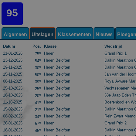
95
Algemeen
Uitslagen
Klassementen
Nieuws
Ploege
Datum
Pos.
Klasse
Wedstrijd
e
21-01-2026
Heren
Grand Prix 1
75
e
13-12-2025
Heren Beloften
Daikin Marathon 
54
e
29-11-2025
Heren Beloften
Daikin Marathon 
30
e
15-11-2025
Heren Beloften
Jan van der Hoor
50
e
08-11-2025
Heren Beloften
Royal A-ware Mar
39
e
25-10-2025
Heren Beloften
Vechtsebanen Mar
25
e
18-10-2025
Heren Beloften
53e Jaap Eden Tr
20
e
11-10-2025
Heren
Boerenkool en Wo
41
e
15-02-2025
Heren Beloften
Daikin Marathon 
21
e
08-02-2025
Heren Beloften
Rein Zwart Memor
34
e
26-01-2025
Heren
Grand Prix 2
57
e
18-01-2025
Heren Beloften
Daikin Marathon 
45