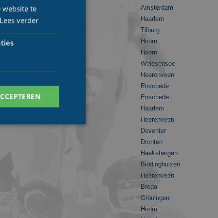
 website te
Amsterdam
Lees verder
Haarlem
Tilburg
ties
Hoorn
Hoorn
Weissensee
Heerenveen
Enschede
ACCEPTEREN
Enschede
Haarlem
Heerenveen
Deventer
Dronten
Haaksbergen
. Deze cookies kunnen
Biddinghuizen
Heerenveen
Breda
Groningen
ersal Analytics -
Hoorn
 commonly used