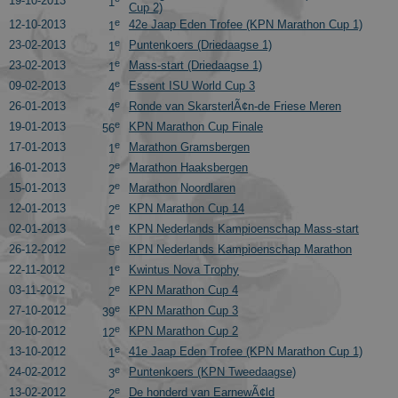
19-10-2013
1
identifier. It
Cup 2)
is included i
e
12-10-2013
42e Jaap Eden Trofee (KPN Marathon Cup 1)
1
each page
request in a
e
23-02-2013
Puntenkoers (Driedaagse 1)
1
site and use
e
23-02-2013
Mass-start (Driedaagse 1)
to calculate
1
visitor,
e
09-02-2013
Essent ISU World Cup 3
4
session and
campaign
e
26-01-2013
Ronde van SkarsterlÃ¢n-de Friese Meren
4
data for the
e
19-01-2013
KPN Marathon Cup Finale
sites analytic
56
reports. By
e
17-01-2013
Marathon Gramsbergen
1
default it is
set to expire
e
16-01-2013
Marathon Haaksbergen
2
after 2 years,
e
15-01-2013
Marathon Noordlaren
2
although
this is
e
12-01-2013
KPN Marathon Cup 14
2
customisabl
by website
e
02-01-2013
KPN Nederlands Kampioenschap Mass-start
1
owners.
e
26-12-2012
KPN Nederlands Kampioenschap Marathon
5
_gid
1 dag
This cookie
Google LLC
e
22-11-2012
Kwintus Nova Trophy
1
name is
.schaatspeloton.nl
e
03-11-2012
KPN Marathon Cup 4
asssociated
2
with Google
e
27-10-2012
KPN Marathon Cup 3
39
Universal
Analytics.
e
20-10-2012
KPN Marathon Cup 2
12
This appears
e
13-10-2012
41e Jaap Eden Trofee (KPN Marathon Cup 1)
to be a new
1
cookie and a
e
24-02-2012
Puntenkoers (KPN Tweedaagse)
3
of Spring
2017 no
e
13-02-2012
De honderd van EarnewÃ¢ld
2