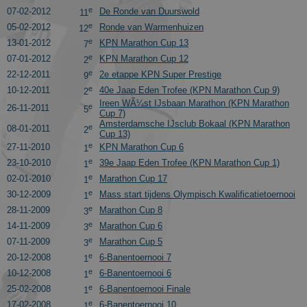
information
e
07-02-2012
De Ronde van Duurswold
11
is available
from Google
e
05-02-2012
Ronde van Warmenhuizen
12
It appears to
store and
e
13-01-2012
KPN Marathon Cup 13
7
update a
e
07-01-2012
KPN Marathon Cup 12
2
unique valu
for each pag
e
22-12-2011
2e etappe KPN Super Prestige
9
visited.
e
10-12-2011
40e Jaap Eden Trofee (KPN Marathon Cup 9)
2
_ga_FJW480MXR8
.schaatspeloton.nl
1 jaar 1
This cookie i
Ireen WÃ¼st IJsbaan Marathon (KPN Marathon
e
26-11-2011
5
maand
used by
Cup 7)
Google
Amsterdamsche IJsclub Bokaal (KPN Marathon
e
08-01-2011
Analytics to
2
Cup 13)
persist
e
27-11-2010
KPN Marathon Cup 6
session state.
1
e
23-10-2010
39e Jaap Eden Trofee (KPN Marathon Cup 1)
1
e
02-01-2010
Marathon Cup 17
1
e
30-12-2009
Mass start tijdens Olympisch Kwalificatietoernooi
1
e
28-11-2009
Marathon Cup 8
3
e
14-11-2009
Marathon Cup 6
3
e
07-11-2009
Marathon Cup 5
3
Aanbieder
/
Naam
Vervaldatum
Omsc
Domein
e
20-12-2008
6-Banentoernooi 7
1
e
10-12-2008
6-Banentoernooi 6
1
_gat_gtag_UA_2799470_1
.schaatspeloton.nl
55 seconden
Goog
Adse
e
25-02-2008
6-Banentoernooi Finale
1
e
17-02-2008
6-Banentoernooi 10
1