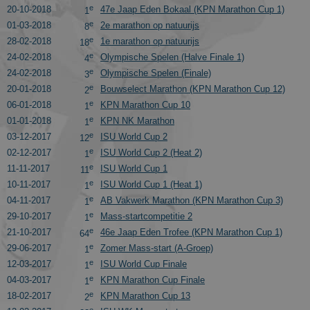
e
20-10-2018
47e Jaap Eden Bokaal (KPN Marathon Cup 1)
1
e
01-03-2018
2e marathon op natuurijs
8
e
28-02-2018
1e marathon op natuurijs
18
e
24-02-2018
Olympische Spelen (Halve Finale 1)
4
e
24-02-2018
Olympische Spelen (Finale)
3
e
20-01-2018
Bouwselect Marathon (KPN Marathon Cup 12)
2
e
06-01-2018
KPN Marathon Cup 10
1
e
01-01-2018
KPN NK Marathon
1
e
03-12-2017
ISU World Cup 2
12
e
02-12-2017
ISU World Cup 2 (Heat 2)
1
e
11-11-2017
ISU World Cup 1
11
e
10-11-2017
ISU World Cup 1 (Heat 1)
1
e
04-11-2017
AB Vakwerk Marathon (KPN Marathon Cup 3)
1
e
29-10-2017
Mass-startcompetitie 2
1
e
21-10-2017
46e Jaap Eden Trofee (KPN Marathon Cup 1)
64
e
29-06-2017
Zomer Mass-start (A-Groep)
1
e
12-03-2017
ISU World Cup Finale
1
e
04-03-2017
KPN Marathon Cup Finale
1
e
18-02-2017
KPN Marathon Cup 13
2