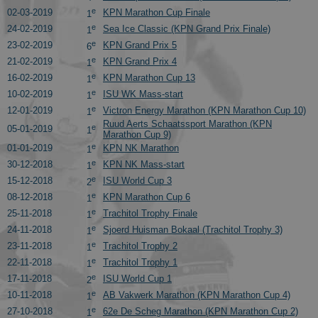
e
02-03-2019
KPN Marathon Cup Finale
1
e
24-02-2019
Sea Ice Classic (KPN Grand Prix Finale)
1
e
23-02-2019
KPN Grand Prix 5
6
e
21-02-2019
KPN Grand Prix 4
1
e
16-02-2019
KPN Marathon Cup 13
1
e
10-02-2019
ISU WK Mass-start
1
e
12-01-2019
Victron Energy Marathon (KPN Marathon Cup 10)
1
Ruud Aerts Schaatssport Marathon (KPN
e
05-01-2019
1
Marathon Cup 9)
e
01-01-2019
KPN NK Marathon
1
e
30-12-2018
KPN NK Mass-start
1
e
15-12-2018
ISU World Cup 3
2
e
08-12-2018
KPN Marathon Cup 6
1
e
25-11-2018
Trachitol Trophy Finale
1
e
24-11-2018
Sjoerd Huisman Bokaal (Trachitol Trophy 3)
1
e
23-11-2018
Trachitol Trophy 2
1
e
22-11-2018
Trachitol Trophy 1
1
e
17-11-2018
ISU World Cup 1
2
e
10-11-2018
AB Vakwerk Marathon (KPN Marathon Cup 4)
1
e
27-10-2018
62e De Scheg Marathon (KPN Marathon Cup 2)
1