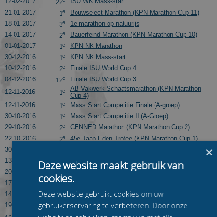
e
12-02-2017
ISU WK Mass-start
22
e
21-01-2017
Bouwselect Marathon (KPN Marathon Cup 11)
1
e
18-01-2017
1e marathon op natuurijs
3
e
14-01-2017
Bauerfeind Marathon (KPN Marathon Cup 10)
2
e
01-01-2017
KPN NK Marathon
1
e
30-12-2016
KPN NK Mass-start
1
e
10-12-2016
Finale ISU World Cup 4
2
e
04-12-2016
Finale ISU World Cup 3
12
AB Vakwerk Schaatsmarathon (KPN Marathon
e
12-11-2016
1
Cup 4)
e
12-11-2016
Mass Start Competitie Finale (A-groep)
1
e
30-10-2016
Mass Start Competitie II (A-Groep)
1
e
29-10-2016
CENNED Marathon (KPN Marathon Cup 2)
2
e
22-10-2016
45e Jaap Eden Trofee (KPN Marathon Cup 1)
2
×
e
30-06-2016
Zomerijs Mass-start (A-groep)
2
e
13-03-2016
ISU World Cup Finale
1
Deze website maakt gebruik van
e
20-02-2016
KPN Marathon Cup Finale
52
cookies.
e
17-02-2016
Ingehaalde KPN Marathon Cup 12
1
Deze website gebruikt cookies om uw
e
14-02-2016
ISU WK Mass-start
10
gebruikerservaring te verbeteren. Door onze
e
19-01-2016
Eerste Marathon op Natuurijs
1
Royal A-ware/Fonterra Marathon (KPN Marathon
website te gebruiken, stemt u in met alle
e