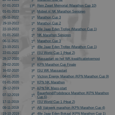
3
e
07-01-2023
Rein Zwart Memorial (Marathon Cup 10)
13
e
01-01-2023
Mobiel.nl NK Marathon Senioren
1
e
05-11-2022
Marathon Cup 3
1
e
29-10-2022
Marathon Cup 2
1
e
22-10-2022
50e Jaap Eden Trofee (Marathon Cup 1)
1
e
01-01-2022
NK Marathon Senioren
1
e
06-11-2021
Marathon Cup 3
1
e
23-10-2021
49e Jaap Eden Trofee (Marathon Cup 1)
1
e
22-01-2021
ISU World Cup 1 (Heat 2)
1
e
28-12-2020
Massastart op het WK-kwalificatietoernooi
1
e
29-02-2020
KPN Marathon Cup Finale
1
e
16-02-2020
ISU WK Massastart
3
e
04-01-2020
Victron Energy Marathon (KPN Marathon Cup 9)
1
e
01-01-2020
KPN NK Marathon
1
e
29-12-2019
KPN NK Mass-start
1
Bauerfeind/Podobrace Marathon (KPN Marathon
e
07-12-2019
1
Cup 6)
e
17-11-2019
ISU World Cup 1 (Heat 2)
1
e
09-11-2019
AB Vakwerk marathon (KPN Marathon Cup 4)
1
e
19-10-2019
48e Jaap Eden Bokaal (KPN Marathon Cup 1)
4