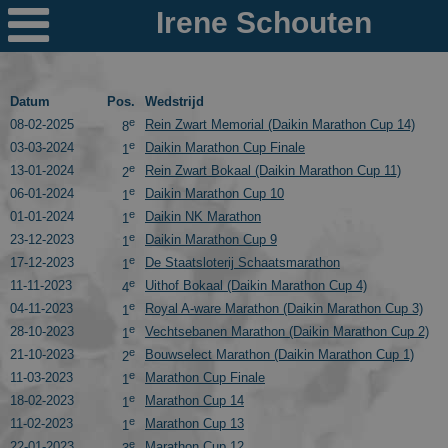

Nieuws
Ploegen
Datum
Pos.
Wedstrijd
e
08-02-2025
Rein Zwart Memorial (Daikin Marathon Cup 14)
8
PR's
e
03-03-2024
Daikin Marathon Cup Finale
1
e
13-01-2024
Rein Zwart Bokaal (Daikin Marathon Cup 11)
2
Schaatspeloton.nl
e
06-01-2024
Daikin Marathon Cup 10
1
e
01-01-2024
Daikin NK Marathon
1
e
23-12-2023
Daikin Marathon Cup 9
1
e
17-12-2023
De Staatsloterij Schaatsmarathon
1
e
11-11-2023
Uithof Bokaal (Daikin Marathon Cup 4)
4
e
04-11-2023
Royal A-ware Marathon (Daikin Marathon Cup 3)
1
e
28-10-2023
Vechtsebanen Marathon (Daikin Marathon Cup 2)
1
e
21-10-2023
Bouwselect Marathon (Daikin Marathon Cup 1)
2
e
11-03-2023
Marathon Cup Finale
1
e
18-02-2023
Marathon Cup 14
1
e
11-02-2023
Marathon Cup 13
1
e
22-01-2023
Marathon Cup 12