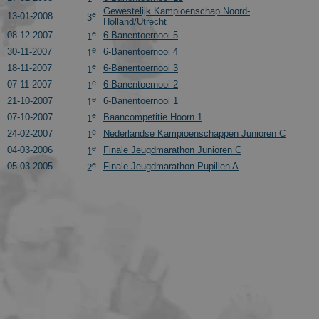
Gewestelijk Kampioenschap Noord-
e
13-01-2008
3
Holland/Utrecht
e
08-12-2007
6-Banentoernooi 5
1
e
30-11-2007
6-Banentoernooi 4
1
e
18-11-2007
6-Banentoernooi 3
1
e
07-11-2007
6-Banentoernooi 2
1
e
21-10-2007
6-Banentoernooi 1
1
e
07-10-2007
Baancompetitie Hoorn 1
1
e
24-02-2007
Nederlandse Kampioenschappen Junioren C
1
e
04-03-2006
Finale Jeugdmarathon Junioren C
1
e
05-03-2005
Finale Jeugdmarathon Pupillen A
2