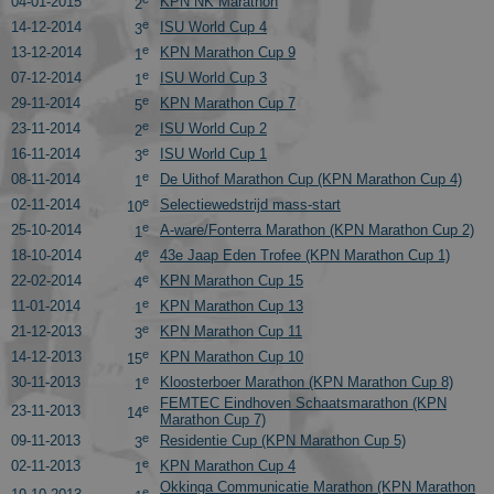
04-01-2015
KPN NK Marathon
2
website gebruiken, bijv. analytische cookies. Deze cookies
e
14-12-2014
ISU World Cup 4
kunnen niet worden gebruikt om een bepaalde bezoeker
3
direct te identificeren.
e
13-12-2014
KPN Marathon Cup 9
1
e
07-12-2014
ISU World Cup 3
Aanbieder
/
1
Naam
Vervaldatum
Omschrijvin
Domein
e
29-11-2014
KPN Marathon Cup 7
5
e
_ga
1 jaar 1
This cookie
23-11-2014
ISU World Cup 2
Google LLC
2
maand
name is
.schaatspeloton.nl
e
16-11-2014
ISU World Cup 1
3
asssociated
with Google
e
08-11-2014
De Uithof Marathon Cup (KPN Marathon Cup 4)
1
Universal
e
02-11-2014
Selectiewedstrijd mass-start
Analytics -
10
which is a
e
25-10-2014
A-ware/Fonterra Marathon (KPN Marathon Cup 2)
1
significant
update to
e
18-10-2014
43e Jaap Eden Trofee (KPN Marathon Cup 1)
4
Google's
e
22-02-2014
KPN Marathon Cup 15
more
4
commonly
e
11-01-2014
KPN Marathon Cup 13
1
used
analytics
e
21-12-2013
KPN Marathon Cup 11
3
service. This
e
14-12-2013
KPN Marathon Cup 10
15
cookie is use
to
e
30-11-2013
Kloosterboer Marathon (KPN Marathon Cup 8)
1
distinguish
FEMTEC Eindhoven Schaatsmarathon (KPN
unique user
e
23-11-2013
14
Marathon Cup 7)
by assigning
a randomly
e
09-11-2013
Residentie Cup (KPN Marathon Cup 5)
3
generated
e
02-11-2013
KPN Marathon Cup 4
number as 
1
client
Okkinga Communicatie Marathon (KPN Marathon
e