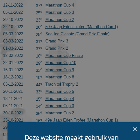
e
12-11-2022
Marathon Cup 4
37
e
05-11-2022
Marathon Cup 3
25
e
29-10-2022
Marathon Cup 2
23
e
22-10-2022
50e Jaap Eden Trofee (Marathon Cup 1)
26
e
05-03-2022
Sea Ice Classic (Grand Prix Finale)
25
e
03-03-2022
Grand Prix 3
31
e
01-03-2022
Grand Prix 2
37
e
12-02-2022
Marathon Cup Finale
10
e
22-01-2022
Marathon Cup 10
29
e
15-01-2022
Marathon Cup 9
33
e
18-12-2021
Marathon Cup 8
10
e
03-12-2021
Trachitol Trophy 2
44
e
20-11-2021
Marathon Cup 5
33
e
13-11-2021
Marathon Cup 4
15
e
06-11-2021
Marathon Cup 3
14
e
30-10-2021
Marathon Cup 2
36
e
23-10-2021
49e Jaap Eden Trofee (Marathon Cup 1)
16
×
e
29-02-2020
KPN Marathon Cup Finale
17
e
08-02-2020
Sjoerd Huisman Bokaal (KPN Marathon Cup 12)
20
Deze website maakt gebruik van