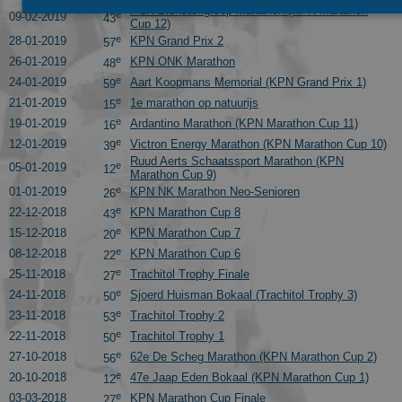
PCH Dienstengroep Marathon (KPN Marathon
e
09-02-2019
43
Cup 12)
e
28-01-2019
KPN Grand Prix 2
57
Bezoekersgegevens
Gerichte advertenties
e
26-01-2019
KPN ONK Marathon
48
e
24-01-2019
Aart Koopmans Memorial (KPN Grand Prix 1)
Prestatiecookies worden gebruikt om te zien hoe bezoekers de
59
website gebruiken, bijv. analytische cookies. Deze cookies
e
21-01-2019
1e marathon op natuurijs
15
kunnen niet worden gebruikt om een bepaalde bezoeker
e
19-01-2019
Ardantino Marathon (KPN Marathon Cup 11)
16
direct te identificeren.
e
12-01-2019
Victron Energy Marathon (KPN Marathon Cup 10)
39
Aanbieder
/
Naam
Vervaldatum
Omschrijvin
Ruud Aerts Schaatssport Marathon (KPN
e
Domein
05-01-2019
12
Marathon Cup 9)
e
01-01-2019
KPN NK Marathon Neo-Senioren
_ga
1 jaar 1
This cookie
26
Google LLC
maand
name is
.schaatspeloton.nl
e
22-12-2018
KPN Marathon Cup 8
43
asssociated
with Google
e
15-12-2018
KPN Marathon Cup 7
20
Universal
e
08-12-2018
KPN Marathon Cup 6
22
Analytics -
which is a
e
25-11-2018
Trachitol Trophy Finale
27
significant
update to
e
24-11-2018
Sjoerd Huisman Bokaal (Trachitol Trophy 3)
50
Google's
e
23-11-2018
Trachitol Trophy 2
53
more
commonly
e
22-11-2018
Trachitol Trophy 1
50
used
e
analytics
27-10-2018
62e De Scheg Marathon (KPN Marathon Cup 2)
56
service. This
e
20-10-2018
47e Jaap Eden Bokaal (KPN Marathon Cup 1)
12
cookie is use
to
e
03-03-2018
KPN Marathon Cup Finale
27