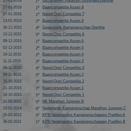
27-01-2016
Gezamelijke marathon Groningen/Drenthe
1
Aanbieder
/
Naam
Vervaldatum
Omsc
Domein
e
27-01-2016
Baancompetitie Assen 9
1
e
17-01-2016
Noord-Oost Competitie 7
1
_gat_gtag_UA_2799470_1
.schaatspeloton.nl
55 seconden
Goog
Adse
e
13-01-2016
Baancompetitie Assen 8
2
e
30-12-2015
Gewestelijk Kampioenschap Drenthe
4
e
13-12-2015
Noord-Oost Competitie 6
5
e
09-12-2015
Baancompetitie Assen 6
1
e
02-12-2015
Baancompetitie Assen 5
2
e
18-11-2015
Baancompetitie Assen 4
2
e
11-11-2015
Baancompetitie Assen 3
3
e
08-11-2015
Noord-Oost Competitie 3
4
e
04-11-2015
Baancompetitie Assen 2
5
e
25-10-2015
Noord-Oost Competitie 2
3
e
21-10-2015
Baancompetitie Assen 1
2
e
18-10-2015
Noord-Oost Competitie 1
5
e
21-02-2015
NK Marathon Junioren B
5
e
22-02-2014
Nederlands Kampioenschap Marathon Junioren C
6
e
25-02-2012
KPN Nederlandse Kampioenschappen Pupillen A
5
e
26-02-2011
KPN Nederlandse Kampioenschappen Pupillen B
1