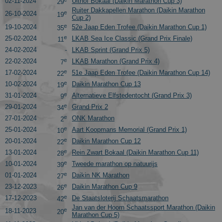
02-11-2024
Uithof Bokaal (Daikin Marathon Cup 3)
29
Ruiter Dakkapellen Marathon (Daikin Marathon
e
26-10-2024
19
Cup 2)
e
19-10-2024
52e Jaap Eden Trofee (Daikin Marathon Cup 1)
35
e
25-02-2024
LKAB Sea Ice Classic (Grand Prix Finale)
11
24-02-2024
-
LKAB Sprint (Grand Prix 5)
e
22-02-2024
LKAB Marathon (Grand Prix 4)
7
e
17-02-2024
51e Jaap Eden Trofee (Daikin Marathon Cup 14)
22
e
10-02-2024
Daikin Marathon Cup 13
19
e
31-01-2024
Alternatieve Elfstedentocht (Grand Prix 3)
9
e
29-01-2024
Grand Prix 2
34
e
27-01-2024
ONK Marathon
2
e
25-01-2024
Aart Koopmans Memorial (Grand Prix 1)
10
e
20-01-2024
Daikin Marathon Cup 12
22
e
13-01-2024
Rein Zwart Bokaal (Daikin Marathon Cup 11)
28
e
10-01-2024
Tweede marathon op natuurijs
39
e
01-01-2024
Daikin NK Marathon
27
e
23-12-2023
Daikin Marathon Cup 9
26
e
17-12-2023
De Staatsloterij Schaatsmarathon
42
Jan van der Hoorn Schaatssport Marathon (Daikin
e
18-11-2023
20
Marathon Cup 5)