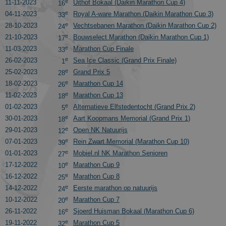
e
11-11-2023
Uithof Bokaal (Daikin Marathon Cup 4)
16
e
04-11-2023
Royal A-ware Marathon (Daikin Marathon Cup 3)
33
e
28-10-2023
Vechtsebanen Marathon (Daikin Marathon Cup 2)
24
e
21-10-2023
Bouwselect Marathon (Daikin Marathon Cup 1)
17
e
11-03-2023
Marathon Cup Finale
33
e
26-02-2023
Sea Ice Classic (Grand Prix Finale)
1
e
25-02-2023
Grand Prix 5
28
e
18-02-2023
Marathon Cup 14
26
e
11-02-2023
Marathon Cup 13
18
e
01-02-2023
Alternatieve Elfstedentocht (Grand Prix 2)
5
e
30-01-2023
Aart Koopmans Memorial (Grand Prix 1)
18
e
29-01-2023
Open NK Natuurijs
12
e
07-01-2023
Rein Zwart Memorial (Marathon Cup 10)
39
e
01-01-2023
Mobiel.nl NK Marathon Senioren
27
e
17-12-2022
Marathon Cup 9
10
e
16-12-2022
Marathon Cup 8
25
e
14-12-2022
Eerste marathon op natuurijs
24
e
10-12-2022
Marathon Cup 7
20
e
26-11-2022
Sjoerd Huisman Bokaal (Marathon Cup 6)
16
e
19-11-2022
Marathon Cup 5
32