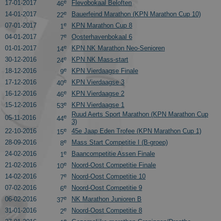
e
17-01-2017
Flevobokaal Beloften
Universal
46
Analytics.
e
14-01-2017
Bauerfeind Marathon (KPN Marathon Cup 10)
22
This appears
to be a new
e
07-01-2017
KPN Marathon Cup 8
1
cookie and a
e
04-01-2017
Oosterhavenbokaal 6
of Spring
7
2017 no
e
01-01-2017
KPN NK Marathon Neo-Senioren
14
information
is available
e
30-12-2016
KPN NK Mass-start
24
from Google
e
18-12-2016
KPN Vierdaagse Finale
9
It appears to
store and
e
17-12-2016
KPN Vierdaagse 3
40
update a
unique valu
e
16-12-2016
KPN Vierdaagse 2
46
for each pag
e
15-12-2016
KPN Vierdaagse 1
53
visited.
Ruud Aerts Sport Marathon (KPN Marathon Cup
e
05-11-2016
44
_ga_FJW480MXR8
.schaatspeloton.nl
1 jaar 1
This cookie i
3)
maand
used by
e
22-10-2016
45e Jaap Eden Trofee (KPN Marathon Cup 1)
15
Google
Analytics to
e
28-09-2016
Mass Start Competitie I (B-groep)
8
persist
e
24-02-2016
Baancompetitie Assen Finale
1
session state.
e
21-02-2016
Noord-Oost Competitie Finale
10
e
14-02-2016
Noord-Oost Competitie 10
7
e
07-02-2016
Noord-Oost Competitie 9
6
e
06-02-2016
NK Marathon Junioren B
37
e
31-01-2016
Noord-Oost Competitie 8
2
e