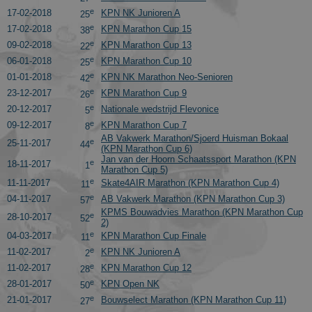
distinguish
e
17-02-2018
KPN NK Junioren A
unique user
25
by assigning
e
17-02-2018
KPN Marathon Cup 15
38
a randomly
generated
e
09-02-2018
KPN Marathon Cup 13
22
number as 
e
06-01-2018
KPN Marathon Cup 10
client
25
identifier. It
e
01-01-2018
KPN NK Marathon Neo-Senioren
42
is included i
each page
e
23-12-2017
KPN Marathon Cup 9
26
request in a
e
20-12-2017
Nationale wedstrijd Flevonice
5
site and use
to calculate
e
09-12-2017
KPN Marathon Cup 7
8
visitor,
AB Vakwerk Marathon/Sjoerd Huisman Bokaal
session and
e
25-11-2017
44
(KPN Marathon Cup 6)
campaign
Jan van der Hoorn Schaatssport Marathon (KPN
data for the
e
18-11-2017
1
sites analytic
Marathon Cup 5)
reports. By
e
11-11-2017
Skate4AIR Marathon (KPN Marathon Cup 4)
11
default it is
e
set to expire
04-11-2017
AB Vakwerk Marathon (KPN Marathon Cup 3)
57
after 2 years,
KPMS Bouwadvies Marathon (KPN Marathon Cup
e
28-10-2017
although
52
2)
this is
e
04-03-2017
KPN Marathon Cup Finale
11
customisabl
by website
e
11-02-2017
KPN NK Junioren A
2
owners.
e
11-02-2017
KPN Marathon Cup 12
28
_gid
1 dag
This cookie
Google LLC
e
28-01-2017
KPN Open NK
50
name is
.schaatspeloton.nl
asssociated
e
21-01-2017
Bouwselect Marathon (KPN Marathon Cup 11)
27
with Google