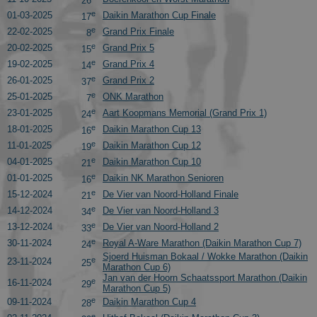
26
e
01-03-2025
Daikin Marathon Cup Finale
17
e
22-02-2025
Grand Prix Finale
8
e
20-02-2025
Grand Prix 5
15
e
19-02-2025
Grand Prix 4
14
e
26-01-2025
Grand Prix 2
37
e
25-01-2025
ONK Marathon
7
e
23-01-2025
Aart Koopmans Memorial (Grand Prix 1)
24
e
18-01-2025
Daikin Marathon Cup 13
16
e
11-01-2025
Daikin Marathon Cup 12
19
e
04-01-2025
Daikin Marathon Cup 10
21
e
01-01-2025
Daikin NK Marathon Senioren
16
e
15-12-2024
De Vier van Noord-Holland Finale
21
e
14-12-2024
De Vier van Noord-Holland 3
34
e
13-12-2024
De Vier van Noord-Holland 2
33
e
30-11-2024
Royal A-Ware Marathon (Daikin Marathon Cup 7)
24
Sjoerd Huisman Bokaal / Wokke Marathon (Daikin
e
23-11-2024
25
Marathon Cup 6)
Jan van der Hoorn Schaatssport Marathon (Daikin
e
16-11-2024
29
Marathon Cup 5)
e
09-11-2024
Daikin Marathon Cup 4
28
e