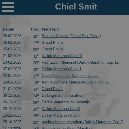

Nieuws
Ploegen
Datum
Pos.
Wedstrijd
e
28-02-2026
Sea Ice Classic (Grand Prix Finale)
18
PR's
e
26-02-2026
Grand Prix 5
17
e
25-02-2026
Grand Prix 4
20
Schaatspeloton.nl
e
21-02-2026
Daikin Marathon Cup 13
11
e
14-02-2026
Rein Zwart Memorial (Daikin Marathon Cup 12)
20
e
07-02-2026
Daikin Marathon Cup 11
19
e
24-01-2026
Open Nederlands Kampioenschap
17
e
22-01-2026
Aart Koopmans Memorial (Grand Prix 2)
8
e
21-01-2026
Grand Prix 1
34
e
30-12-2025
De'longhi Sprintmarathon
34
e
26-12-2025
Eerste marathon op natuurijs
25
e
20-12-2025
Daikin Marathon Cup 8
10
e
13-12-2025
Daikin Marathon Cup 7
26
e
25-10-2025
Vechtsebanen Marathon (Daikin Marathon Cup 2)
22
e
11-10-2025
Boerenkool en Worst Marathon