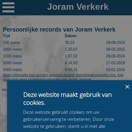

Nieuws
Ploegen
Persoonlijke records van Joram Verkerk
Tijd
Datum
PR's
500 meter
39,23
29-09-2024
1000 meter
1.25,67
08-02-2015
Schaatspeloton.nl
1500 meter
1.57,02
29-09-2024
3000 meter
4.24,93
17-02-2018
5000 meter
8.02,31
03-01-2016
Deze informatie kan worden getoond dankzij Speedskatingresults.com. Kijk
daar voor meer langebaanuitslagen van Joram Verkerk.
×
Worden op deze pagina niet de juiste PR's van deze rijder getoond? Laat dit dan
Deze website maakt gebruik van
even weten via
mail@schaatspeloton.nl
.
cookies.
Deze website gebruikt cookies om uw
gebruikerservaring te verbeteren. Door onze
website te gebruiken, stemt u in met alle