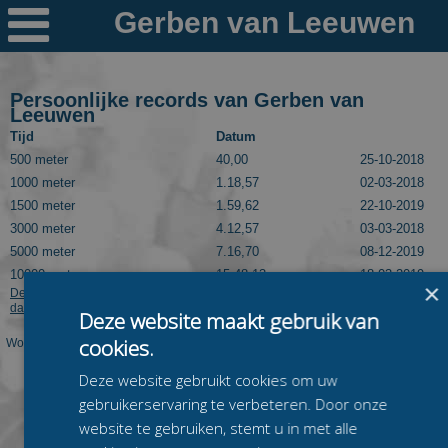

Nieuws
Ploegen
Persoonlijke records van Gerben van
Leeuwen
PR's
Tijd
Datum
500 meter
40,00
25-10-2018
Schaatspeloton.nl
1000 meter
1.18,57
02-03-2018
1500 meter
1.59,62
22-10-2019
3000 meter
4.12,57
03-03-2018
5000 meter
7.16,70
08-12-2019
10000 meter
15.48,13
18-03-2019
×
Deze informatie kan worden getoond dankzij Speedskatingresults.com. Kijk
daar voor meer langebaanuitslagen van Gerben van Leeuwen.
Deze website maakt gebruik van
cookies.
Worden op deze pagina niet de juiste PR's van deze rijder getoond? Laat dit dan
even weten via
mail@schaatspeloton.nl
.
Deze website gebruikt cookies om uw
gebruikerservaring te verbeteren. Door onze
website te gebruiken, stemt u in met alle