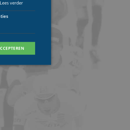
Lees verder
ties
ACCEPTEREN
. Deze cookies kunnen
ersal Analytics -
 commonly used
ish unique users by
 identifier. It is