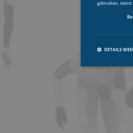
gebruiken, stemt
Be
DETAILS WE
Prestatiecookies wor
niet worden gebruikt 
Naam
_ga