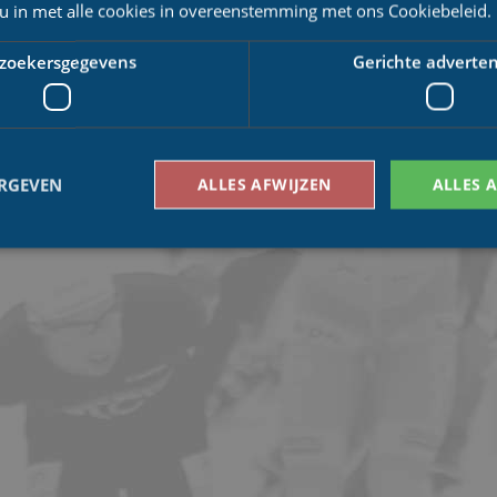
 u in met alle cookies in overeenstemming met ons Cookiebeleid.
zoekersgegevens
Gerichte adverten
ERGEVEN
ALLES AFWIJZEN
ALLES 
Bezoekersgegevens
Gerichte advertenties
den gebruikt om te zien hoe bezoekers de website gebruiken, bijv. analytische cookies
om een bepaalde bezoeker direct te identificeren.
Aanbieder
/
Vervaldatum
Omschrijving
Domein
1 jaar 1
This cookie name is asssociated with Google Univ
Google LLC
maand
which is a significant update to Google's more
.schaatspeloton.nl
analytics service. This cookie is used to distingu
assigning a randomly generated number as a client