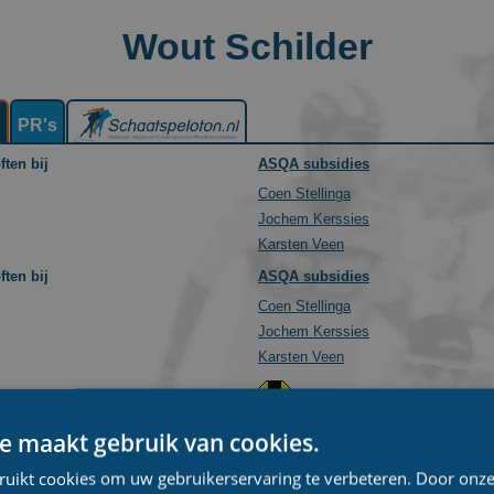
Wout Schilder
n
PR's
ften bij
ASQA subsidies
Coen Stellinga
Jochem Kerssies
Karsten Veen
ften bij
ASQA subsidies
Coen Stellinga
Jochem Kerssies
Karsten Veen
ften bij
Skate4AIR
Jan-Willem Broos
e maakt gebruik van cookies.
Roelof Koops
ruikt cookies om uw gebruikerservaring te verbeteren. Door onze
Twan Berlijn