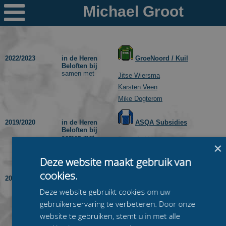

Nieuws
Ploegen
2022/2023
in de Heren
GroeNoord / Kuil
Beloften bij
PR's
samen met
Jitse Wiersma
Karsten Veen
Schaatspeloton.nl
Mike Dogterom
2019/2020
in de Heren
ASQA Subsidies
Beloften bij
samen met
Barry de Vries
×
Floran Bathoorn
Deze website maakt gebruik van
Karsten Veen
cookies.
2018/2019
in de Heren
ITBB/Tjas
Beloften bij
Deze website gebruikt cookies om uw
samen met
Bouwe Kuin
gebruikerservaring te verbeteren. Door onze
Coen Stellinga
website te gebruiken, stemt u in met alle
Jochem Kerssies