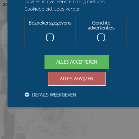
cookies in overeenstemming met ons
2017/2018
in de Heren
ITBB/Tjas
Cookiebeleid.
Lees verder
Beloften bij
samen met
Erik van de Worp
Bezoekersgegevens
Gerichte
Floran Bathoorn
advertenties
Guido van Gelder
ALLES ACCEPTEREN
ALLES AFWIJZEN
DETAILS WEERGEVEN
Bezoekersgegevens
Gerichte advertenties
Prestatiecookies worden gebruikt om te zien hoe bezoekers de
website gebruiken, bijv. analytische cookies. Deze cookies